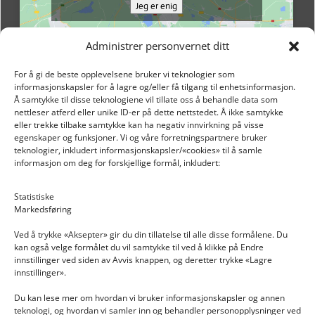
Jeg er enig
Administrer personvernet ditt
For å gi de beste opplevelsene bruker vi teknologier som
informasjonskapsler for å lagre og/eller få tilgang til enhetsinformasjon.
Å samtykke til disse teknologiene vil tillate oss å behandle data som
nettleser atferd eller unike ID-er på dette nettstedet. Å ikke samtykke
eller trekke tilbake samtykke kan ha negativ innvirkning på visse
egenskaper og funksjoner. Vi og våre forretningspartnere bruker
teknologier, inkludert informasjonskapsler/«cookies» til å samle
informasjon om deg for forskjellige formål, inkludert:
Email: post@dekkogdeler.nextlogixs.com
Statistiske
Markedsføring
Org. nr: 817188222
Ved å trykke «Aksepter» gir du din tillatelse til alle disse formålene. Du
kan også velge formålet du vil samtykke til ved å klikke på Endre
innstillinger ved siden av Avvis knappen, og deretter trykke «Lagre
innstillinger».
Du kan lese mer om hvordan vi bruker informasjonskapsler og annen
INFORMASJON
teknologi, og hvordan vi samler inn og behandler personopplysninger ved