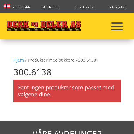
nettbutikk
Min konto
Handlekurv
Betingelser
Hjem
/ Produkter med stikkord «300.6138»
300.6138
Fant ingen produkter som passet med
valgene dine.
VÅRE AVDELINGER