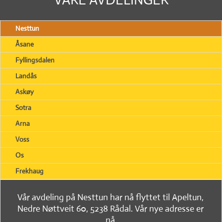
Nesttun
Åsane
Fyllingsdalen
Landås
Askøy
Sotra
Arna
Voss
Os
Frekhaug
Vår avdeling på Nesttun har nå flyttet til Apeltun,
Nedre Nøttveit 60, 5238 Rådal. Vår nye adresse er
nå