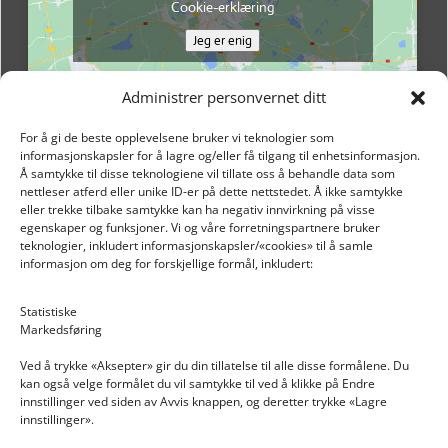
Cookie-erklæring
Jeg er enig
Administrer personvernet ditt
For å gi de beste opplevelsene bruker vi teknologier som
informasjonskapsler for å lagre og/eller få tilgang til enhetsinformasjon.
Å samtykke til disse teknologiene vil tillate oss å behandle data som
nettleser atferd eller unike ID-er på dette nettstedet. Å ikke samtykke
eller trekke tilbake samtykke kan ha negativ innvirkning på visse
egenskaper og funksjoner. Vi og våre forretningspartnere bruker
teknologier, inkludert informasjonskapsler/«cookies» til å samle
informasjon om deg for forskjellige formål, inkludert:
Email: post@dekkogdeler.nextlogixs.com
Statistiske
Markedsføring
Org. nr: 817188222
Ved å trykke «Aksepter» gir du din tillatelse til alle disse formålene. Du
kan også velge formålet du vil samtykke til ved å klikke på Endre
innstillinger ved siden av Avvis knappen, og deretter trykke «Lagre
innstillinger».