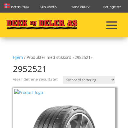
nettbutikk
Min konto
Handlekurv
Betingelser
Hjem
/ Produkter med stikkord «2952521»
2952521
Viser det ene resultatet