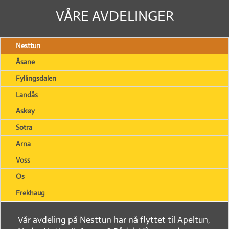
VÅRE AVDELINGER
Nesttun
Åsane
Fyllingsdalen
Landås
Askøy
Sotra
Arna
Voss
Os
Frekhaug
Vår avdeling på Nesttun har nå flyttet til Apeltun,