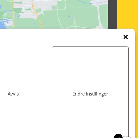
Avvis
Endre instillinger
Utviklet av
www.webshop1.no