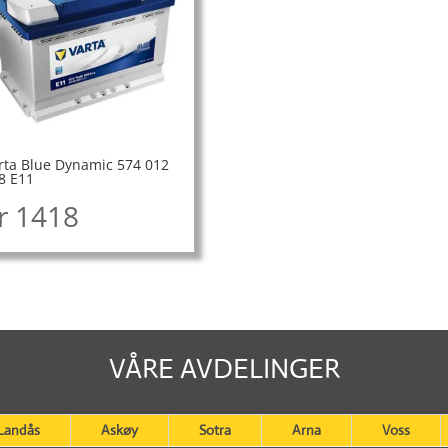
rta Blue Dynamic 574 012
8 E11
r
1418
VÅRE AVDELINGER
Landås
Askøy
Sotra
Arna
Voss