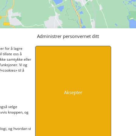
Administrer personvernet ditt
er for å lagre
 tillate oss å
ikke samtykke eller
funksjoner. Vi og
«cookies» til å
Aksepter
INFORMASJON
 også velge
 Avvis knappen, og
Kontakt oss
Endre time
Personvern
ogi, og hvordan vi