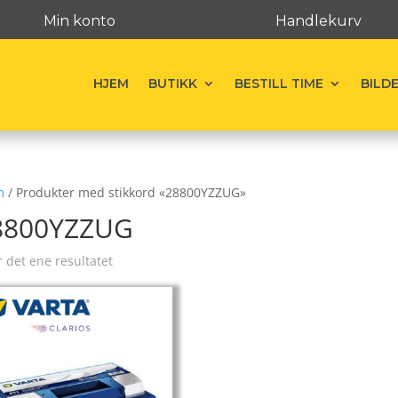
Min konto
Handlekurv
HJEM
BUTIKK
BESTILL TIME
BILD
m
/ Produkter med stikkord «28800YZZUG»
8800YZZUG
r det ene resultatet