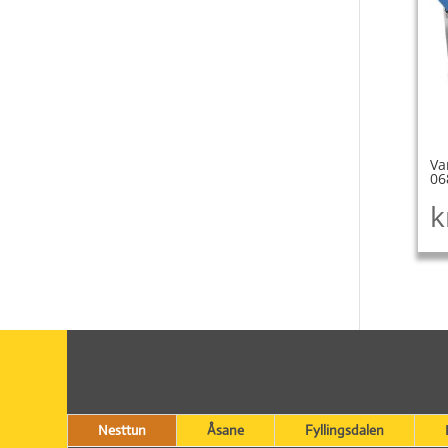
Va
06
k
Nesttun
Åsane
Fyllingsdalen