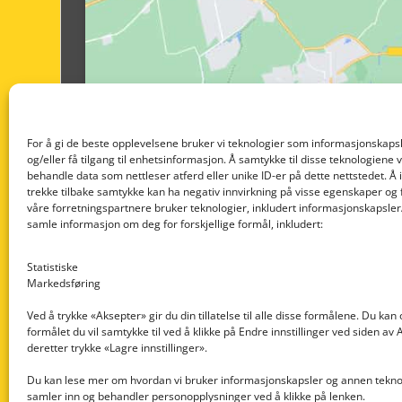
For å gi de beste opplevelsene bruker vi teknologier som informasjonskapsl
og/eller få tilgang til enhetsinformasjon. Å samtykke til disse teknologiene vil
behandle data som nettleser atferd eller unike ID-er på dette nettstedet. Å 
trekke tilbake samtykke kan ha negativ innvirkning på visse egenskaper og 
våre forretningspartnere bruker teknologier, inkludert informasjonskapsler/
samle informasjon om deg for forskjellige formål, inkludert:
Statistiske
Markedsføring
Ved å trykke «Aksepter» gir du din tillatelse til alle disse formålene. Du kan
formålet du vil samtykke til ved å klikke på Endre innstillinger ved siden av
Nedre Nøttveit 60, 5238 Rådal
deretter trykke «Lagre innstillinger».
Email: post@dekkogdeler.com
Du kan lese mer om hvordan vi bruker informasjonskapsler og annen teknol
samler inn og behandler personopplysninger ved å klikke på lenken.