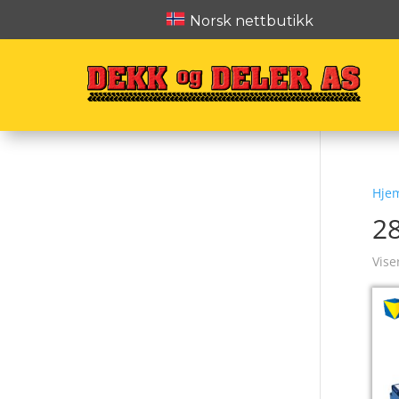
Norsk nettbutikk
Hje
2
Vise