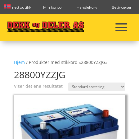
nettbutikk
Min konto
Handlekurv
Betingelser
Hjem
/ Produkter med stikkord «28800YZZJG»
28800YZZJG
Viser det ene resultatet