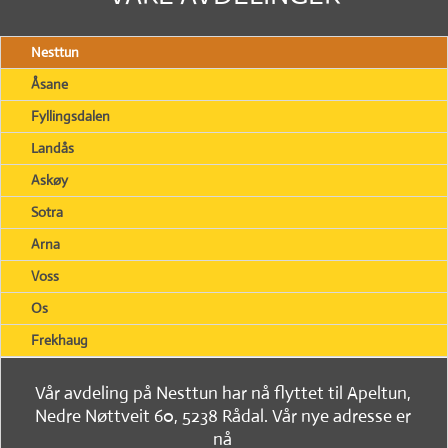
Nesttun
Åsane
Fyllingsdalen
Landås
Askøy
Sotra
Arna
Voss
Os
Frekhaug
Vår avdeling på Nesttun har nå flyttet til Apeltun,
Nedre Nøttveit 60, 5238 Rådal. Vår nye adresse er
nå