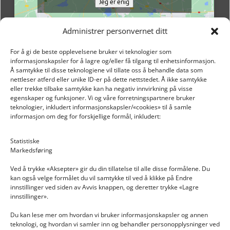
Jeg er enig
Administrer personvernet ditt
For å gi de beste opplevelsene bruker vi teknologier som
informasjonskapsler for å lagre og/eller få tilgang til enhetsinformasjon.
Å samtykke til disse teknologiene vil tillate oss å behandle data som
nettleser atferd eller unike ID-er på dette nettstedet. Å ikke samtykke
eller trekke tilbake samtykke kan ha negativ innvirkning på visse
egenskaper og funksjoner. Vi og våre forretningspartnere bruker
teknologier, inkludert informasjonskapsler/«cookies» til å samle
informasjon om deg for forskjellige formål, inkludert:
Email: post@dekkogdeler.nextlogixs.com
Statistiske
Markedsføring
Org. nr: 817188222
Ved å trykke «Aksepter» gir du din tillatelse til alle disse formålene. Du
kan også velge formålet du vil samtykke til ved å klikke på Endre
innstillinger ved siden av Avvis knappen, og deretter trykke «Lagre
innstillinger».
Du kan lese mer om hvordan vi bruker informasjonskapsler og annen
INFORMASJON
teknologi, og hvordan vi samler inn og behandler personopplysninger ved