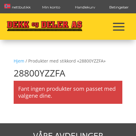
nettbutikk
Min konto
Handlekurv
Betingelser
Hjem
/ Produkter med stikkord «28800YZZFA»
28800YZZFA
Fant ingen produkter som passet med
valgene dine.
VÅRE AVDELINGER