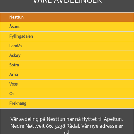
Nesttun
Åsane
Fyllingsdalen
Landås
Askøy
Sotra
Arna
Voss
Os
Frekhaug
Vår avdeling på Nesttun har nå flyttet til Apeltun,
Nedre Nøttveit 60, 5238 Rådal. Vår nye adresse er
nå