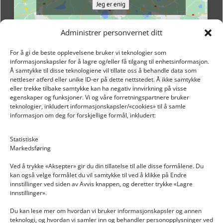
Jeg er enig
Administrer personvernet ditt
For å gi de beste opplevelsene bruker vi teknologier som
informasjonskapsler for å lagre og/eller få tilgang til enhetsinformasjon.
Å samtykke til disse teknologiene vil tillate oss å behandle data som
nettleser atferd eller unike ID-er på dette nettstedet. Å ikke samtykke
eller trekke tilbake samtykke kan ha negativ innvirkning på visse
egenskaper og funksjoner. Vi og våre forretningspartnere bruker
teknologier, inkludert informasjonskapsler/«cookies» til å samle
informasjon om deg for forskjellige formål, inkludert:
Email: post@dekkogdeler.nextlogixs.com
Statistiske
Markedsføring
Org. nr: 817188222
Ved å trykke «Aksepter» gir du din tillatelse til alle disse formålene. Du
kan også velge formålet du vil samtykke til ved å klikke på Endre
innstillinger ved siden av Avvis knappen, og deretter trykke «Lagre
innstillinger».
Du kan lese mer om hvordan vi bruker informasjonskapsler og annen
INFORMASJON
teknologi, og hvordan vi samler inn og behandler personopplysninger ved