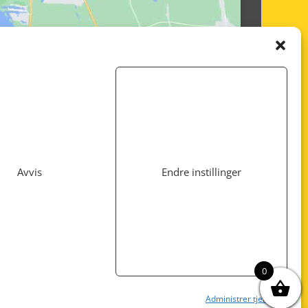
Avvis
Endre instillinger
Utviklet av
www.webshop1.no
0
Administrer tjenester