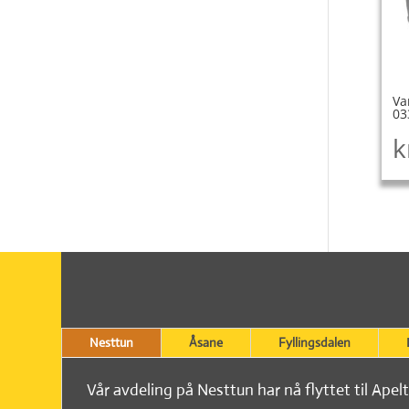
Va
03
k
Nesttun
Åsane
Fyllingsdalen
Vår avdeling på Nesttun har nå flyttet til Apel