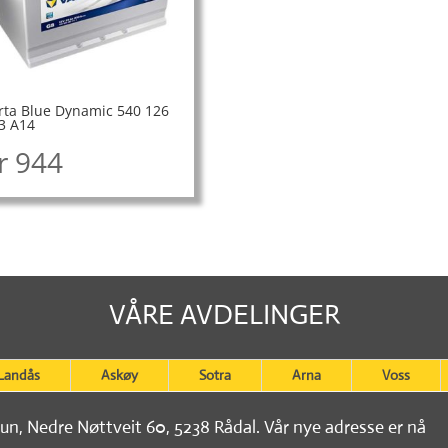
rta Blue Dynamic 540 126
3 A14
r
944
VÅRE AVDELINGER
Landås
Askøy
Sotra
Arna
Voss
tun, Nedre Nøttveit 60, 5238 Rådal. Vår nye adresse er nå