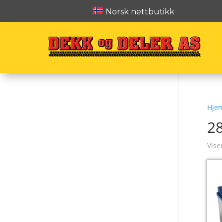
Norsk nettbutikk
Hje
2
Vise