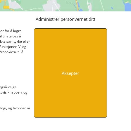
Administrer personvernet ditt
er for å lagre
 tillate oss å
ikke samtykke eller
funksjoner. Vi og
«cookies» til å
Aksepter
INFORMASJON
 også velge
 Avvis knappen, og
Kontakt oss
Endre time
Personvern
ogi, og hvordan vi