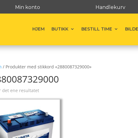
Min konto
Handlekurv
HJEM
BUTIKK
BESTILL TIME
BILD
m
/ Produkter med stikkord «2880087329000»
880087329000
r det ene resultatet