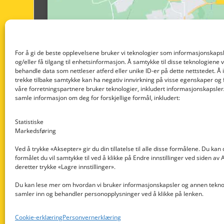
For å gi de beste opplevelsene bruker vi teknologier som informasjonskapsl
og/eller få tilgang til enhetsinformasjon. Å samtykke til disse teknologiene vil
behandle data som nettleser atferd eller unike ID-er på dette nettstedet. Å 
trekke tilbake samtykke kan ha negativ innvirkning på visse egenskaper og 
våre forretningspartnere bruker teknologier, inkludert informasjonskapsler/
samle informasjon om deg for forskjellige formål, inkludert:
Statistiske
Markedsføring
Ved å trykke «Aksepter» gir du din tillatelse til alle disse formålene. Du kan
formålet du vil samtykke til ved å klikke på Endre innstillinger ved siden av
Nedre Nøttveit 60, 5238 Rådal
deretter trykke «Lagre innstillinger».
Email: post@dekkogdeler.com
Du kan lese mer om hvordan vi bruker informasjonskapsler og annen teknol
samler inn og behandler personopplysninger ved å klikke på lenken.
Org. nr: 996430022
Cookie-erklæring
Personvernerklæring