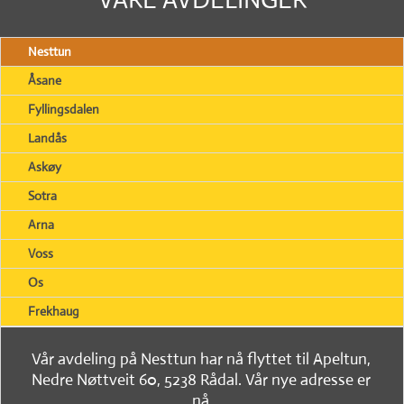
Nesttun
Åsane
Fyllingsdalen
Landås
Askøy
Sotra
Arna
Voss
Os
Frekhaug
Vår avdeling på Nesttun har nå flyttet til Apeltun,
Nedre Nøttveit 60, 5238 Rådal. Vår nye adresse er
nå