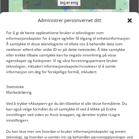
Jeg er enig
Administrer personvernet ditt
For å gi de beste opplevelsene bruker vi teknologier som
informasjonskapsler for å lagre og/eller få tilgang til enhetsinformasjon.
Å samtykke til disse teknologiene vil tillate oss å behandle data som
nettleser atferd eller unike ID-er på dette nettstedet. Å ikke samtykke
eller trekke tilbake samtykke kan ha negativ innvirkning på visse
egenskaper og funksjoner. Vi og våre forretningspartnere bruker
teknologier, inkludert informasjonskapsler/«cookies» til å samle
informasjon om deg for forskjellige formål, inkludert:
Email: post@dekkogdeler.nextlogixs.com
Statistiske
Markedsføring
Org. nr: 817188222
Ved å trykke «Aksepter» gir du din tillatelse til alle disse formålene. Du
kan også velge formålet du vil samtykke til ved å klikke på Endre
innstillinger ved siden av Avvis knappen, og deretter trykke «Lagre
innstillinger».
Du kan lese mer om hvordan vi bruker informasjonskapsler og annen
INFORMASJON
teknologi, og hvordan vi samler inn og behandler personopplysninger ved