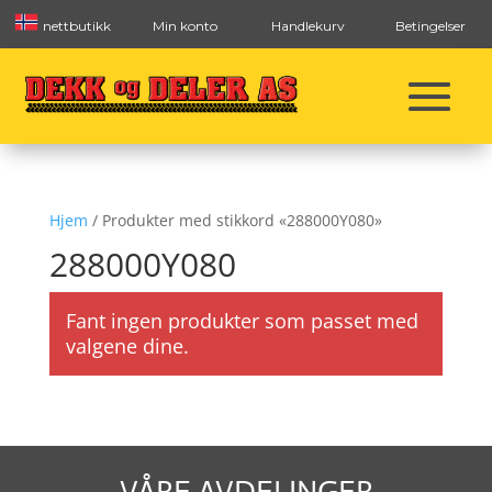
nettbutikk
Min konto
Handlekurv
Betingelser
Hjem
/ Produkter med stikkord «288000Y080»
288000Y080
Fant ingen produkter som passet med
valgene dine.
VÅRE AVDELINGER