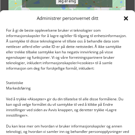
Jeg er enig
Administrer personvernet ditt
For å gi de beste opplevelsene bruker vi teknologier som
informasjonskapsler for å lagre og/eller få tilgang til enhetsinformasjon.
Å samtykke til disse teknologiene vil tillate oss å behandle data som
nettleser atferd eller unike ID-er på dette nettstedet. Å ikke samtykke
eller trekke tilbake samtykke kan ha negativ innvirkning på visse
egenskaper og funksjoner. Vi og våre forretningspartnere bruker
teknologier, inkludert informasjonskapsler/«cookies» til å samle
informasjon om deg for forskjellige formål, inkludert:
Email: post@dekkogdeler.nextlogixs.com
Statistiske
Markedsføring
Org. nr: 817188222
Ved å trykke «Aksepter» gir du din tillatelse til alle disse formålene. Du
kan også velge formålet du vil samtykke til ved å klikke på Endre
innstillinger ved siden av Avvis knappen, og deretter trykke «Lagre
innstillinger».
Du kan lese mer om hvordan vi bruker informasjonskapsler og annen
INFORMASJON
teknologi, og hvordan vi samler inn og behandler personopplysninger ved