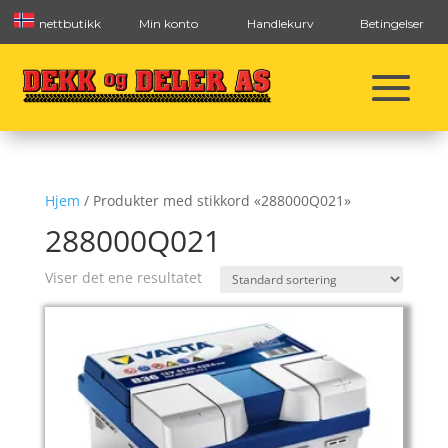
nettbutikk
Min konto
Handlekurv
Betingelser
Hjem
/ Produkter med stikkord «288000Q021»
288000Q021
Viser det ene resultatet