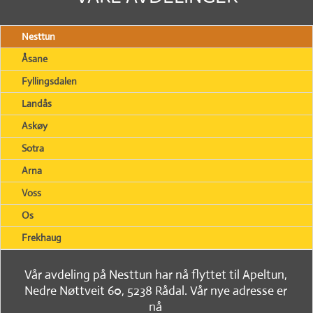
Nesttun
Åsane
Fyllingsdalen
Landås
Askøy
Sotra
Arna
Voss
Os
Frekhaug
Vår avdeling på Nesttun har nå flyttet til Apeltun,
Nedre Nøttveit 60, 5238 Rådal. Vår nye adresse er
nå