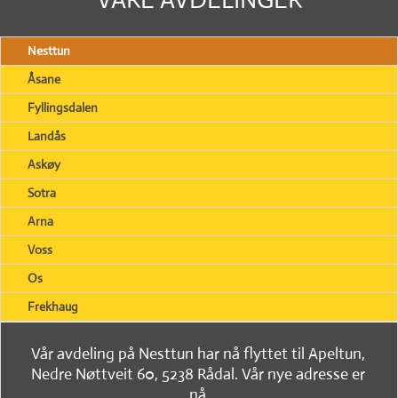
Nesttun
Åsane
Fyllingsdalen
Landås
Askøy
Sotra
Arna
Voss
Os
Frekhaug
Vår avdeling på Nesttun har nå flyttet til Apeltun,
Nedre Nøttveit 60, 5238 Rådal. Vår nye adresse er
nå