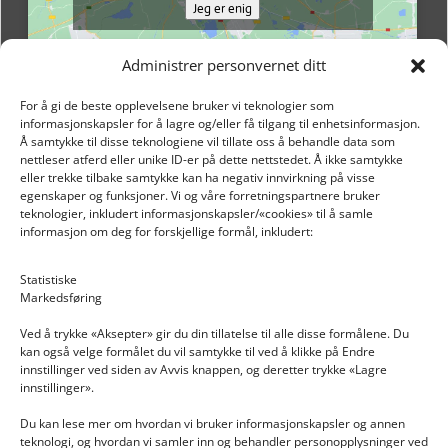
Jeg er enig
Administrer personvernet ditt
For å gi de beste opplevelsene bruker vi teknologier som
informasjonskapsler for å lagre og/eller få tilgang til enhetsinformasjon.
Å samtykke til disse teknologiene vil tillate oss å behandle data som
nettleser atferd eller unike ID-er på dette nettstedet. Å ikke samtykke
eller trekke tilbake samtykke kan ha negativ innvirkning på visse
egenskaper og funksjoner. Vi og våre forretningspartnere bruker
teknologier, inkludert informasjonskapsler/«cookies» til å samle
informasjon om deg for forskjellige formål, inkludert:
Email: post@dekkogdeler.nextlogixs.com
Statistiske
Markedsføring
Org. nr: 817188222
Ved å trykke «Aksepter» gir du din tillatelse til alle disse formålene. Du
kan også velge formålet du vil samtykke til ved å klikke på Endre
innstillinger ved siden av Avvis knappen, og deretter trykke «Lagre
innstillinger».
Du kan lese mer om hvordan vi bruker informasjonskapsler og annen
INFORMASJON
teknologi, og hvordan vi samler inn og behandler personopplysninger ved