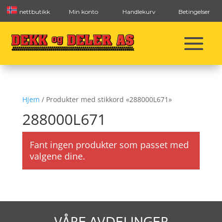
nettbutikk
Min konto
Handlekurv
Betingelser
Hjem
/ Produkter med stikkord «288000L671»
288000L671
Fant ingen produkter som passet med
valgene dine.
VÅRE AVDELINGER