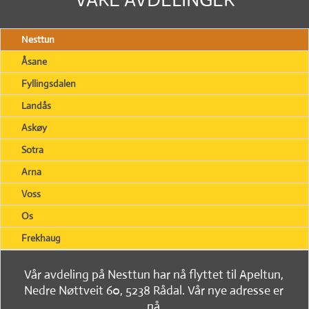
Nesttun
Åsane
Fyllingsdalen
Landås
Askøy
Sotra
Arna
Voss
Os
Frekhaug
Vår avdeling på Nesttun har nå flyttet til Apeltun,
Nedre Nøttveit 60, 5238 Rådal. Vår nye adresse er
nå