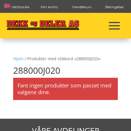
nettbutikk
Min konto
Handlekurv
Betingelser
Hjem
/ Produkter med stikkord «288000J020»
288000J020
Fant ingen produkter som passet med
valgene dine.
VÅRE AVDELINGER