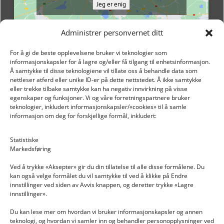
Jeg er enig
Administrer personvernet ditt
For å gi de beste opplevelsene bruker vi teknologier som
informasjonskapsler for å lagre og/eller få tilgang til enhetsinformasjon.
Å samtykke til disse teknologiene vil tillate oss å behandle data som
nettleser atferd eller unike ID-er på dette nettstedet. Å ikke samtykke
eller trekke tilbake samtykke kan ha negativ innvirkning på visse
egenskaper og funksjoner. Vi og våre forretningspartnere bruker
teknologier, inkludert informasjonskapsler/«cookies» til å samle
informasjon om deg for forskjellige formål, inkludert:
Email: post@dekkogdeler.nextlogixs.com
Statistiske
Markedsføring
Org. nr: 817188222
Ved å trykke «Aksepter» gir du din tillatelse til alle disse formålene. Du
kan også velge formålet du vil samtykke til ved å klikke på Endre
innstillinger ved siden av Avvis knappen, og deretter trykke «Lagre
innstillinger».
Du kan lese mer om hvordan vi bruker informasjonskapsler og annen
INFORMASJON
teknologi, og hvordan vi samler inn og behandler personopplysninger ved