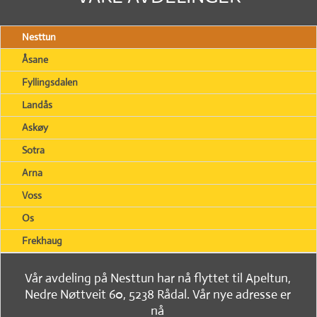
Nesttun
Åsane
Fyllingsdalen
Landås
Askøy
Sotra
Arna
Voss
Os
Frekhaug
Vår avdeling på Nesttun har nå flyttet til Apeltun,
Nedre Nøttveit 60, 5238 Rådal. Vår nye adresse er
nå