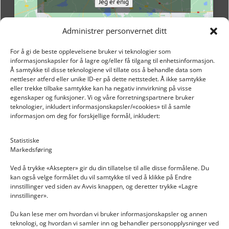
Jeg er enig
Administrer personvernet ditt
For å gi de beste opplevelsene bruker vi teknologier som
informasjonskapsler for å lagre og/eller få tilgang til enhetsinformasjon.
Å samtykke til disse teknologiene vil tillate oss å behandle data som
nettleser atferd eller unike ID-er på dette nettstedet. Å ikke samtykke
eller trekke tilbake samtykke kan ha negativ innvirkning på visse
egenskaper og funksjoner. Vi og våre forretningspartnere bruker
teknologier, inkludert informasjonskapsler/«cookies» til å samle
informasjon om deg for forskjellige formål, inkludert:
Email: post@dekkogdeler.nextlogixs.com
Statistiske
Markedsføring
Org. nr: 817188222
Ved å trykke «Aksepter» gir du din tillatelse til alle disse formålene. Du
kan også velge formålet du vil samtykke til ved å klikke på Endre
innstillinger ved siden av Avvis knappen, og deretter trykke «Lagre
innstillinger».
Du kan lese mer om hvordan vi bruker informasjonskapsler og annen
INFORMASJON
teknologi, og hvordan vi samler inn og behandler personopplysninger ved