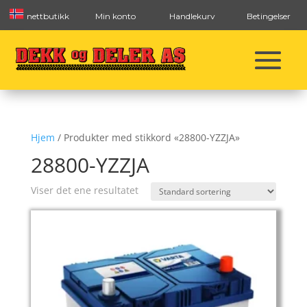
nettbutikk
Min konto
Handlekurv
Betingelser
Hjem
/ Produkter med stikkord «28800-YZZJA»
28800-YZZJA
Viser det ene resultatet