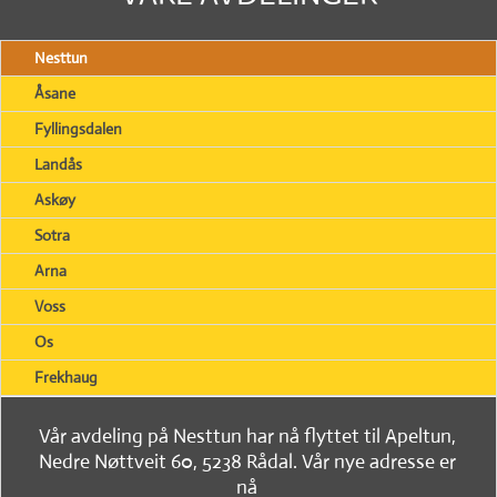
Nesttun
Åsane
Fyllingsdalen
Landås
Askøy
Sotra
Arna
Voss
Os
Frekhaug
Vår avdeling på Nesttun har nå flyttet til Apeltun,
Nedre Nøttveit 60, 5238 Rådal. Vår nye adresse er
nå