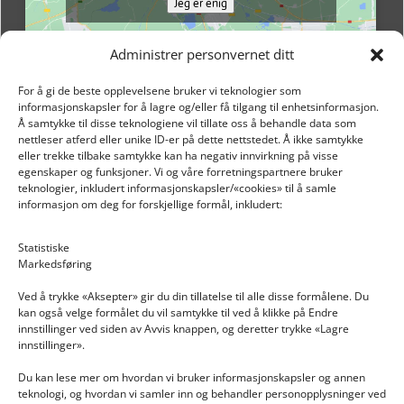
Jeg er enig
Administrer personvernet ditt
For å gi de beste opplevelsene bruker vi teknologier som
informasjonskapsler for å lagre og/eller få tilgang til enhetsinformasjon.
Å samtykke til disse teknologiene vil tillate oss å behandle data som
nettleser atferd eller unike ID-er på dette nettstedet. Å ikke samtykke
eller trekke tilbake samtykke kan ha negativ innvirkning på visse
egenskaper og funksjoner. Vi og våre forretningspartnere bruker
teknologier, inkludert informasjonskapsler/«cookies» til å samle
informasjon om deg for forskjellige formål, inkludert:
Email: post@dekkogdeler.nextlogixs.com
Statistiske
Markedsføring
Org. nr: 817188222
Ved å trykke «Aksepter» gir du din tillatelse til alle disse formålene. Du
kan også velge formålet du vil samtykke til ved å klikke på Endre
innstillinger ved siden av Avvis knappen, og deretter trykke «Lagre
innstillinger».
Du kan lese mer om hvordan vi bruker informasjonskapsler og annen
INFORMASJON
teknologi, og hvordan vi samler inn og behandler personopplysninger ved