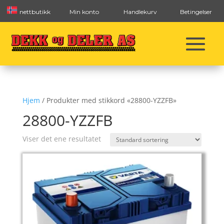
nettbutikk
Min konto
Handlekurv
Betingelser
Hjem
/ Produkter med stikkord «28800-YZZFB»
28800-YZZFB
Viser det ene resultatet