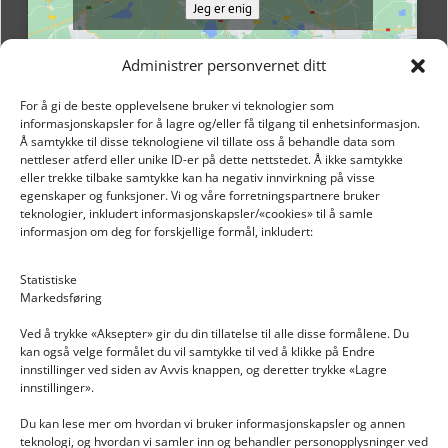
Jeg er enig
Administrer personvernet ditt
For å gi de beste opplevelsene bruker vi teknologier som
informasjonskapsler for å lagre og/eller få tilgang til enhetsinformasjon.
Å samtykke til disse teknologiene vil tillate oss å behandle data som
nettleser atferd eller unike ID-er på dette nettstedet. Å ikke samtykke
eller trekke tilbake samtykke kan ha negativ innvirkning på visse
egenskaper og funksjoner. Vi og våre forretningspartnere bruker
teknologier, inkludert informasjonskapsler/«cookies» til å samle
informasjon om deg for forskjellige formål, inkludert:
Email: post@dekkogdeler.nextlogixs.com
Statistiske
Markedsføring
Org. nr: 817188222
Ved å trykke «Aksepter» gir du din tillatelse til alle disse formålene. Du
kan også velge formålet du vil samtykke til ved å klikke på Endre
innstillinger ved siden av Avvis knappen, og deretter trykke «Lagre
innstillinger».
Du kan lese mer om hvordan vi bruker informasjonskapsler og annen
INFORMASJON
teknologi, og hvordan vi samler inn og behandler personopplysninger ved