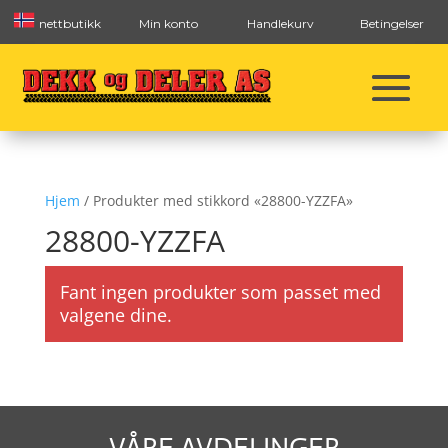
nettbutikk
Min konto
Handlekurv
Betingelser
Hjem
/ Produkter med stikkord «28800-YZZFA»
28800-YZZFA
Fant ingen produkter som passet med
valgene dine.
VÅRE AVDELINGER