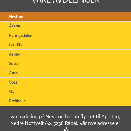
Nesttun
Åsane
Fyllingsdalen
Landås
Askøy
Sotra
Arna
Voss
Os
Frekhaug
Vår avdeling på Nesttun har nå flyttet til Apeltun,
Nedre Nøttveit 60, 5238 Rådal. Vår nye adresse er
nå