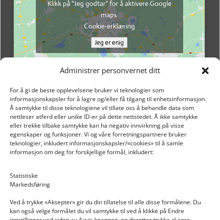
Klikk på "Jeg godtar" for å aktivere Google
maps
Cookie-erklæring
Jeg er enig
Administrer personvernet ditt
For å gi de beste opplevelsene bruker vi teknologier som
informasjonskapsler for å lagre og/eller få tilgang til enhetsinformasjon.
Å samtykke til disse teknologiene vil tillate oss å behandle data som
nettleser atferd eller unike ID-er på dette nettstedet. Å ikke samtykke
eller trekke tilbake samtykke kan ha negativ innvirkning på visse
egenskaper og funksjoner. Vi og våre forretningspartnere bruker
teknologier, inkludert informasjonskapsler/«cookies» til å samle
informasjon om deg for forskjellige formål, inkludert:
Email: post@dekkogdeler.nextlogixs.com
Statistiske
Markedsføring
Org. nr: 817188222
Ved å trykke «Aksepter» gir du din tillatelse til alle disse formålene. Du
kan også velge formålet du vil samtykke til ved å klikke på Endre
innstillinger ved siden av Avvis knappen, og deretter trykke «Lagre