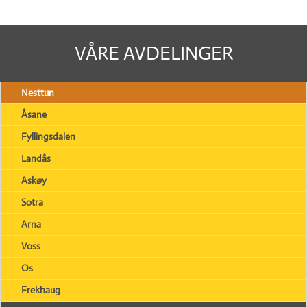
VÅRE AVDELINGER
Nesttun
Åsane
Fyllingsdalen
Landås
Askøy
Sotra
Arna
Voss
Os
Frekhaug