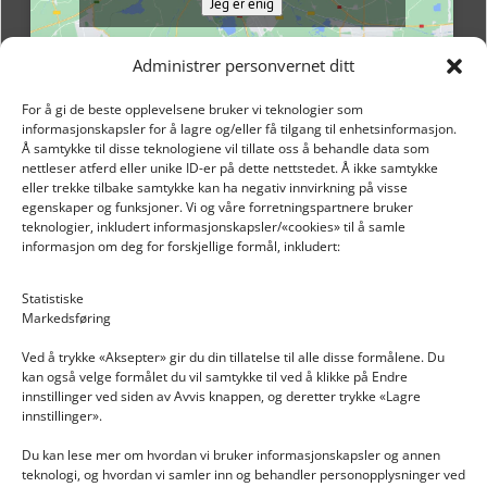
Jeg er enig
Administrer personvernet ditt
For å gi de beste opplevelsene bruker vi teknologier som
informasjonskapsler for å lagre og/eller få tilgang til enhetsinformasjon.
Å samtykke til disse teknologiene vil tillate oss å behandle data som
nettleser atferd eller unike ID-er på dette nettstedet. Å ikke samtykke
eller trekke tilbake samtykke kan ha negativ innvirkning på visse
egenskaper og funksjoner. Vi og våre forretningspartnere bruker
teknologier, inkludert informasjonskapsler/«cookies» til å samle
informasjon om deg for forskjellige formål, inkludert:
Email: post@dekkogdeler.nextlogixs.com
Statistiske
Markedsføring
Org. nr: 817188222
Ved å trykke «Aksepter» gir du din tillatelse til alle disse formålene. Du
kan også velge formålet du vil samtykke til ved å klikke på Endre
innstillinger ved siden av Avvis knappen, og deretter trykke «Lagre
innstillinger».
Du kan lese mer om hvordan vi bruker informasjonskapsler og annen
INFORMASJON
teknologi, og hvordan vi samler inn og behandler personopplysninger ved