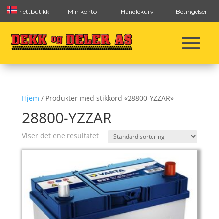
nettbutikk
Min konto
Handlekurv
Betingelser
Hjem
/ Produkter med stikkord «28800-YZZAR»
28800-YZZAR
Viser det ene resultatet