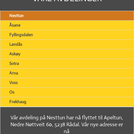
Nesttun
Åsane
Fyllingsdalen
Landås
Askøy
Sotra
Arna
Voss
Os
Frekhaug
Vår avdeling på Nesttun har nå flyttet til Apeltun,
Nedre Nøttveit 60, 5238 Rådal. Vår nye adresse er
nå