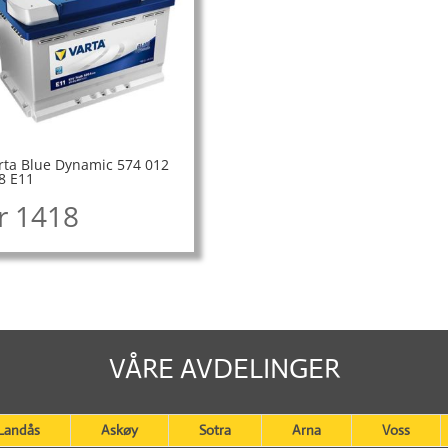
rta Blue Dynamic 574 012
8 E11
r
1418
VÅRE AVDELINGER
Landås
Askøy
Sotra
Arna
Voss