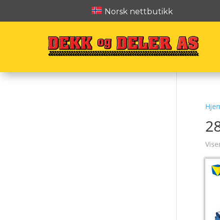
Norsk nettbutikk
Hje
2
Vise