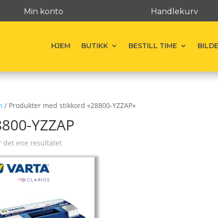
Min konto
Handlekurv
HJEM
BUTIKK
BESTILL TIME
BILD
m
/ Produkter med stikkord «28800-YZZAP»
8800-YZZAP
r det ene resultatet