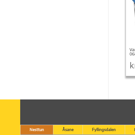
Va
06
k
Nesttun
Åsane
Fyllingsdalen