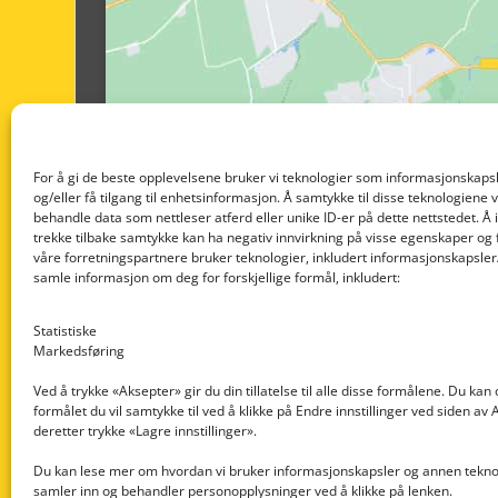
For å gi de beste opplevelsene bruker vi teknologier som informasjonskapsl
og/eller få tilgang til enhetsinformasjon. Å samtykke til disse teknologiene vil
behandle data som nettleser atferd eller unike ID-er på dette nettstedet. Å 
trekke tilbake samtykke kan ha negativ innvirkning på visse egenskaper og 
våre forretningspartnere bruker teknologier, inkludert informasjonskapsler/
samle informasjon om deg for forskjellige formål, inkludert:
Statistiske
Markedsføring
Ved å trykke «Aksepter» gir du din tillatelse til alle disse formålene. Du kan
formålet du vil samtykke til ved å klikke på Endre innstillinger ved siden av
Nedre Nøttveit 60, 5238 Rådal
deretter trykke «Lagre innstillinger».
Email: post@dekkogdeler.com
Du kan lese mer om hvordan vi bruker informasjonskapsler og annen teknol
samler inn og behandler personopplysninger ved å klikke på lenken.