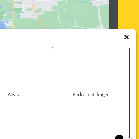
Avvis
Endre instillinger
Utviklet av
www.webshop1.no