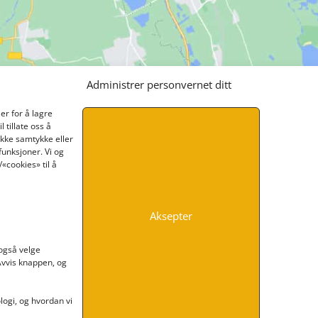
Administrer personvernet ditt
er for å lagre
 tillate oss å
ikke samtykke eller
funksjoner. Vi og
«cookies» til å
Aksepter
INFORMASJON
 også velge
 Avvis knappen, og
Kontakt oss
Endre time
Personvern
ogi, og hvordan vi