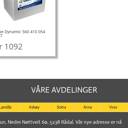
ue Dynamic 560 410 054
7
r
1092
VÅRE AVDELINGER
Landås
Askøy
Sotra
Arna
Voss
tun, Nedre Nøttveit 60, 5238 Rådal. Vår nye adresse er nå