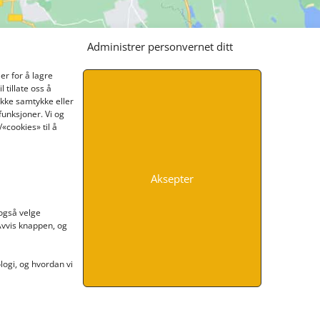
Administrer personvernet ditt
er for å lagre
 tillate oss å
ikke samtykke eller
funksjoner. Vi og
«cookies» til å
Aksepter
INFORMASJON
 også velge
 Avvis knappen, og
Kontakt oss
Endre time
Personvern
ogi, og hvordan vi