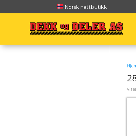
Norsk nettbutikk
Hje
2
Vise