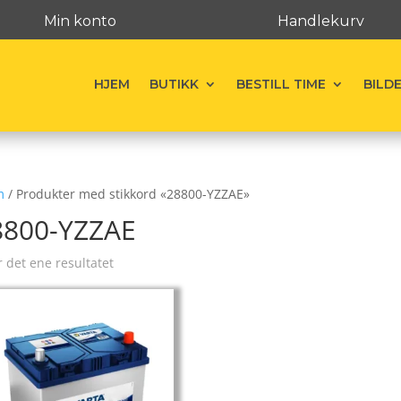
Min konto
Handlekurv
HJEM
BUTIKK
BESTILL TIME
BILD
m
/ Produkter med stikkord «28800-YZZAE»
8800-YZZAE
r det ene resultatet