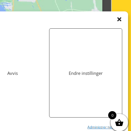
Avvis
Endre instillinger
Utviklet av
www.webshop1.no
0
Administrer tjenester