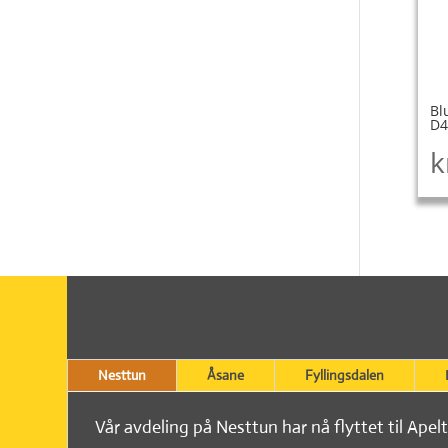
Bl
D4
k
Nesttun
Åsane
Fyllingsdalen
Vår avdeling på Nesttun har nå flyttet til Apel