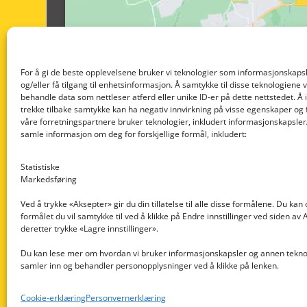
For å gi de beste opplevelsene bruker vi teknologier som informasjonskapsl
og/eller få tilgang til enhetsinformasjon. Å samtykke til disse teknologiene vil
behandle data som nettleser atferd eller unike ID-er på dette nettstedet. Å 
trekke tilbake samtykke kan ha negativ innvirkning på visse egenskaper og 
våre forretningspartnere bruker teknologier, inkludert informasjonskapsler/
samle informasjon om deg for forskjellige formål, inkludert:
Statistiske
Markedsføring
Ved å trykke «Aksepter» gir du din tillatelse til alle disse formålene. Du kan
formålet du vil samtykke til ved å klikke på Endre innstillinger ved siden av
Nedre Nøttveit 60, 5238 Rådal
deretter trykke «Lagre innstillinger».
Email: post@dekkogdeler.com
Du kan lese mer om hvordan vi bruker informasjonskapsler og annen teknol
samler inn og behandler personopplysninger ved å klikke på lenken.
Org. nr: 996430022
Cookie-erklæring
Personvernerklæring