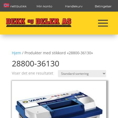
nettbutikk
Min konto
Handlekurv
Betingelser
Hjem
/ Produkter med stikkord «28800-36130»
28800-36130
Viser det ene resultatet