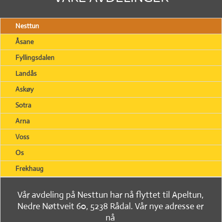
Nesttun
Åsane
Fyllingsdalen
Landås
Askøy
Sotra
Arna
Voss
Os
Frekhaug
Vår avdeling på Nesttun har nå flyttet til Apeltun,
Nedre Nøttveit 60, 5238 Rådal. Vår nye adresse er
nå