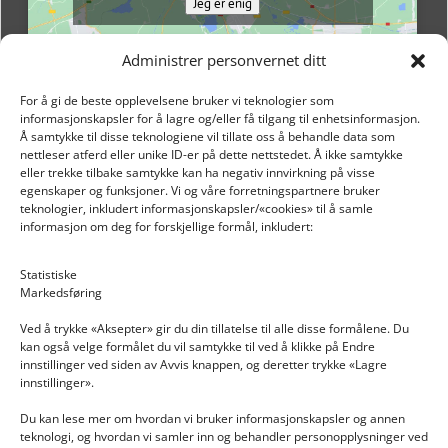
Jeg er enig
Administrer personvernet ditt
For å gi de beste opplevelsene bruker vi teknologier som
informasjonskapsler for å lagre og/eller få tilgang til enhetsinformasjon.
Å samtykke til disse teknologiene vil tillate oss å behandle data som
nettleser atferd eller unike ID-er på dette nettstedet. Å ikke samtykke
eller trekke tilbake samtykke kan ha negativ innvirkning på visse
egenskaper og funksjoner. Vi og våre forretningspartnere bruker
teknologier, inkludert informasjonskapsler/«cookies» til å samle
informasjon om deg for forskjellige formål, inkludert:
Email: post@dekkogdeler.nextlogixs.com
Statistiske
Markedsføring
Org. nr: 817188222
Ved å trykke «Aksepter» gir du din tillatelse til alle disse formålene. Du
kan også velge formålet du vil samtykke til ved å klikke på Endre
innstillinger ved siden av Avvis knappen, og deretter trykke «Lagre
innstillinger».
Du kan lese mer om hvordan vi bruker informasjonskapsler og annen
INFORMASJON
teknologi, og hvordan vi samler inn og behandler personopplysninger ved