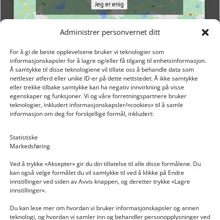
Jeg er enig
Administrer personvernet ditt
For å gi de beste opplevelsene bruker vi teknologier som
informasjonskapsler for å lagre og/eller få tilgang til enhetsinformasjon.
Å samtykke til disse teknologiene vil tillate oss å behandle data som
nettleser atferd eller unike ID-er på dette nettstedet. Å ikke samtykke
eller trekke tilbake samtykke kan ha negativ innvirkning på visse
egenskaper og funksjoner. Vi og våre forretningspartnere bruker
teknologier, inkludert informasjonskapsler/«cookies» til å samle
informasjon om deg for forskjellige formål, inkludert:
Email: post@dekkogdeler.nextlogixs.com
Statistiske
Markedsføring
Org. nr: 817188222
Ved å trykke «Aksepter» gir du din tillatelse til alle disse formålene. Du
kan også velge formålet du vil samtykke til ved å klikke på Endre
innstillinger ved siden av Avvis knappen, og deretter trykke «Lagre
innstillinger».
Du kan lese mer om hvordan vi bruker informasjonskapsler og annen
INFORMASJON
teknologi, og hvordan vi samler inn og behandler personopplysninger ved