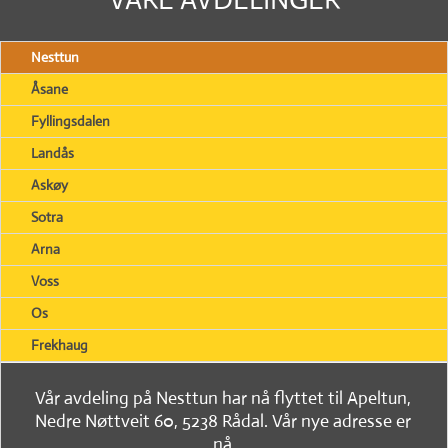
Nesttun
Åsane
Fyllingsdalen
Landås
Askøy
Sotra
Arna
Voss
Os
Frekhaug
Vår avdeling på Nesttun har nå flyttet til Apeltun,
Nedre Nøttveit 60, 5238 Rådal. Vår nye adresse er
nå