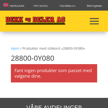
nettbutikk
Min konto
Handlekurv
Betingelser
Hjem
/ Produkter med stikkord «28800-0Y080»
28800-0Y080
Fant ingen produkter som passet med
valgene dine.
VÅRE AVDELINGER