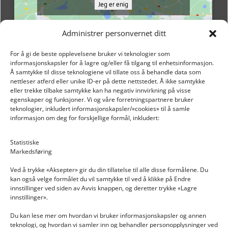
Jeg er enig
Administrer personvernet ditt
For å gi de beste opplevelsene bruker vi teknologier som
informasjonskapsler for å lagre og/eller få tilgang til enhetsinformasjon.
Å samtykke til disse teknologiene vil tillate oss å behandle data som
nettleser atferd eller unike ID-er på dette nettstedet. Å ikke samtykke
eller trekke tilbake samtykke kan ha negativ innvirkning på visse
egenskaper og funksjoner. Vi og våre forretningspartnere bruker
teknologier, inkludert informasjonskapsler/«cookies» til å samle
informasjon om deg for forskjellige formål, inkludert:
Email: post@dekkogdeler.nextlogixs.com
Statistiske
Markedsføring
Org. nr: 817188222
Ved å trykke «Aksepter» gir du din tillatelse til alle disse formålene. Du
kan også velge formålet du vil samtykke til ved å klikke på Endre
innstillinger ved siden av Avvis knappen, og deretter trykke «Lagre
innstillinger».
Du kan lese mer om hvordan vi bruker informasjonskapsler og annen
INFORMASJON
teknologi, og hvordan vi samler inn og behandler personopplysninger ved