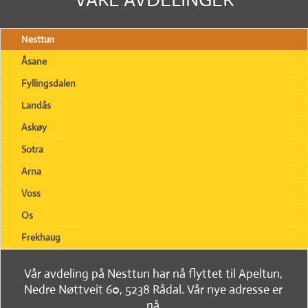
Nesttun
Åsane
Fyllingsdalen
Landås
Askøy
Sotra
Arna
Voss
Os
Frekhaug
Vår avdeling på Nesttun har nå flyttet til Apeltun,
Nedre Nøttveit 60, 5238 Rådal. Vår nye adresse er
nå