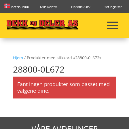
nettbutikk
Min konto
Handlekurv
Betingelser
Hjem
/ Produkter med stikkord «28800-0L672»
28800-0L672
Fant ingen produkter som passet med
valgene dine.
VÅRE AVDELINGER