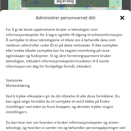
Jeg er enig
Administrer personvernet ditt
For å gi de beste opplevelsene bruker vi teknologier som
informasjonskapsler for å lagre og/eller få tilgang til enhetsinformasjon.
Å samtykke til disse teknologiene vil tillate oss å behandle data som
nettleser atferd eller unike ID-er på dette nettstedet. Å ikke samtykke
eller trekke tilbake samtykke kan ha negativ innvirkning på visse
egenskaper og funksjoner. Vi og våre forretningspartnere bruker
teknologier, inkludert informasjonskapsler/«cookies» til å samle
informasjon om deg for forskjellige formål, inkludert:
Email: post@dekkogdeler.nextlogixs.com
Statistiske
Markedsføring
Org. nr: 817188222
Ved å trykke «Aksepter» gir du din tillatelse til alle disse formålene. Du
kan også velge formålet du vil samtykke til ved å klikke på Endre
innstillinger ved siden av Avvis knappen, og deretter trykke «Lagre
innstillinger».
Du kan lese mer om hvordan vi bruker informasjonskapsler og annen
INFORMASJON
teknologi, og hvordan vi samler inn og behandler personopplysninger ved