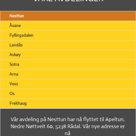
Nesttun
Åsane
Fyllingsdalen
Landås
Askøy
Sotra
Arna
Voss
Os
Frekhaug
Vår avdeling på Nesttun har nå flyttet til Apeltun,
Nedre Nøttveit 60, 5238 Rådal. Vår nye adresse er
nå