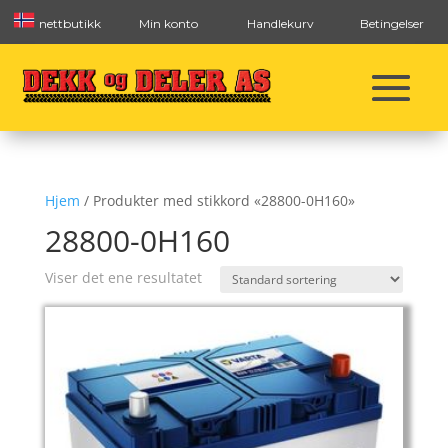
nettbutikk
Min konto
Handlekurv
Betingelser
Hjem
/ Produkter med stikkord «28800-0H160»
28800-0H160
Viser det ene resultatet