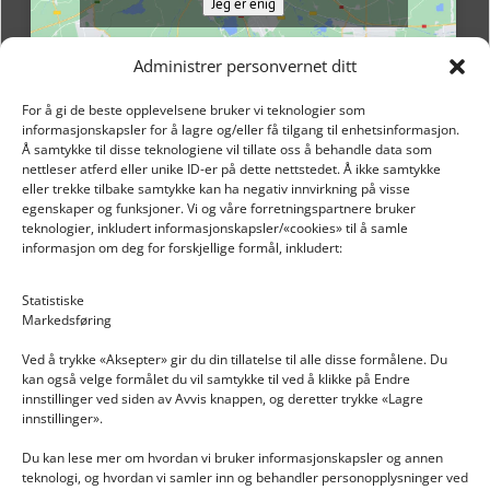
Jeg er enig
Administrer personvernet ditt
For å gi de beste opplevelsene bruker vi teknologier som
informasjonskapsler for å lagre og/eller få tilgang til enhetsinformasjon.
Å samtykke til disse teknologiene vil tillate oss å behandle data som
nettleser atferd eller unike ID-er på dette nettstedet. Å ikke samtykke
eller trekke tilbake samtykke kan ha negativ innvirkning på visse
egenskaper og funksjoner. Vi og våre forretningspartnere bruker
teknologier, inkludert informasjonskapsler/«cookies» til å samle
informasjon om deg for forskjellige formål, inkludert:
Email: post@dekkogdeler.nextlogixs.com
Statistiske
Markedsføring
Org. nr: 817188222
Ved å trykke «Aksepter» gir du din tillatelse til alle disse formålene. Du
kan også velge formålet du vil samtykke til ved å klikke på Endre
innstillinger ved siden av Avvis knappen, og deretter trykke «Lagre
innstillinger».
Du kan lese mer om hvordan vi bruker informasjonskapsler og annen
INFORMASJON
teknologi, og hvordan vi samler inn og behandler personopplysninger ved