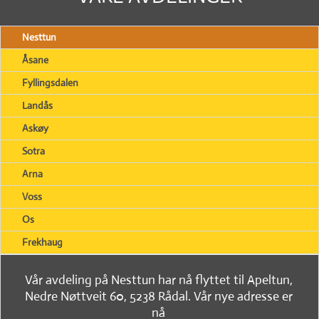
Nesttun
Åsane
Fyllingsdalen
Landås
Askøy
Sotra
Arna
Voss
Os
Frekhaug
Vår avdeling på Nesttun har nå flyttet til Apeltun,
Nedre Nøttveit 60, 5238 Rådal. Vår nye adresse er
nå