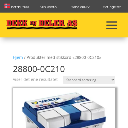
nettbutikk
Min konto
Handlekurv
Betingelser
Hjem
/ Produkter med stikkord «28800-0C210»
28800-0C210
Viser det ene resultatet