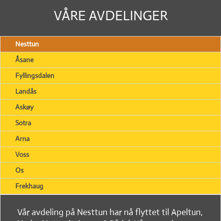
VÅRE AVDELINGER
Nesttun
Åsane
Fyllingsdalen
Landås
Askøy
Sotra
Arna
Voss
Os
Frekhaug
Vår avdeling på Nesttun har nå flyttet til Apeltun,