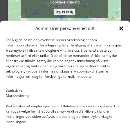
Cookie-erklæring
Jeg er enig
Administrer personvernet ditt
For å gi de beste opplevelsene bruker vi teknologier som
informasjonskapsler for å lagre og/eller få tilgang til enhetsinformasjon.
Å samtykke til disse teknologiene vil tillate oss å behandle data som
nettleser atferd eller unike ID-er på dette nettstedet. Å ikke samtykke
eller trekke tilbake samtykke kan ha negativ innvirkning på visse
egenskaper og funksjoner. Vi og våre forretningspartnere bruker
teknologier, inkludert informasjonskapsler/«cookies» til å samle
informasjon om deg for forskjellige formål, inkludert:
Email: post@dekkogdeler.nextlogixs.com
Statistiske
Markedsføring
Org. nr: 817188222
Ved å trykke «Aksepter» gir du din tillatelse til alle disse formålene. Du
kan også velge formålet du vil samtykke til ved å klikke på Endre
innstillinger ved siden av Avvis knappen, og deretter trykke «Lagre
innstillinger».