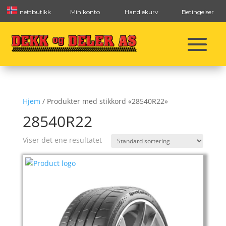
nettbutikk
Min konto
Handlekurv
Betingelser
Hjem
/ Produkter med stikkord «28540R22»
28540R22
Viser det ene resultatet