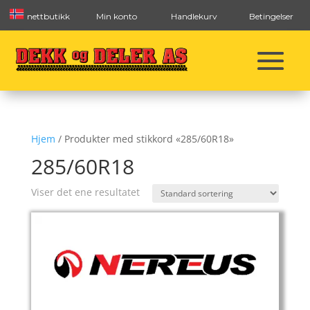
nettbutikk
Min konto
Handlekurv
Betingelser
Hjem
/ Produkter med stikkord «285/60R18»
285/60R18
Viser det ene resultatet