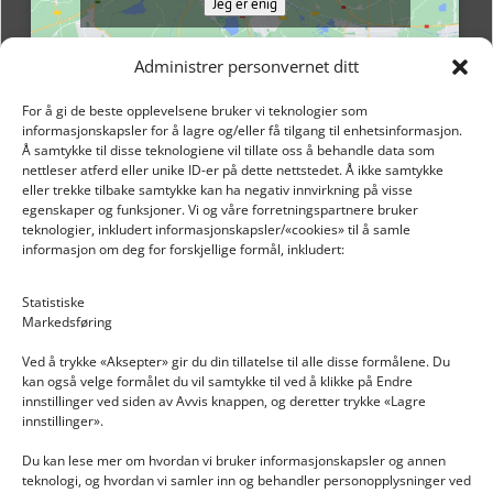
Jeg er enig
Administrer personvernet ditt
For å gi de beste opplevelsene bruker vi teknologier som
informasjonskapsler for å lagre og/eller få tilgang til enhetsinformasjon.
Å samtykke til disse teknologiene vil tillate oss å behandle data som
nettleser atferd eller unike ID-er på dette nettstedet. Å ikke samtykke
eller trekke tilbake samtykke kan ha negativ innvirkning på visse
egenskaper og funksjoner. Vi og våre forretningspartnere bruker
teknologier, inkludert informasjonskapsler/«cookies» til å samle
informasjon om deg for forskjellige formål, inkludert:
Email: post@dekkogdeler.nextlogixs.com
Statistiske
Markedsføring
Org. nr: 817188222
Ved å trykke «Aksepter» gir du din tillatelse til alle disse formålene. Du
kan også velge formålet du vil samtykke til ved å klikke på Endre
innstillinger ved siden av Avvis knappen, og deretter trykke «Lagre
innstillinger».
Du kan lese mer om hvordan vi bruker informasjonskapsler og annen
INFORMASJON
teknologi, og hvordan vi samler inn og behandler personopplysninger ved