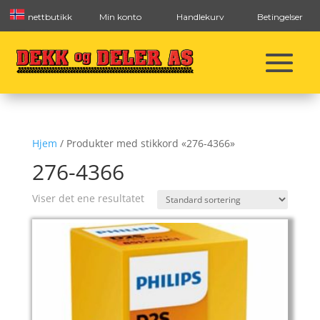
nettbutikk
Min konto
Handlekurv
Betingelser
Hjem
/ Produkter med stikkord «276-4366»
276-4366
Viser det ene resultatet