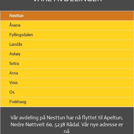
Nesttun
Åsane
Fyllingsdalen
Landås
Askøy
Sotra
Arna
Voss
Os
Frekhaug
Vår avdeling på Nesttun har nå flyttet til Apeltun,
Nedre Nøttveit 60, 5238 Rådal. Vår nye adresse er
nå