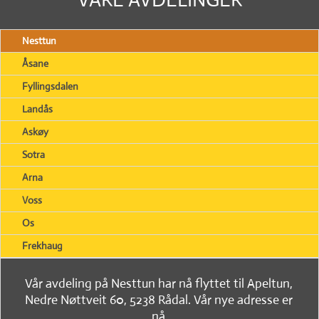
Nesttun
Åsane
Fyllingsdalen
Landås
Askøy
Sotra
Arna
Voss
Os
Frekhaug
Vår avdeling på Nesttun har nå flyttet til Apeltun,
Nedre Nøttveit 60, 5238 Rådal. Vår nye adresse er
nå