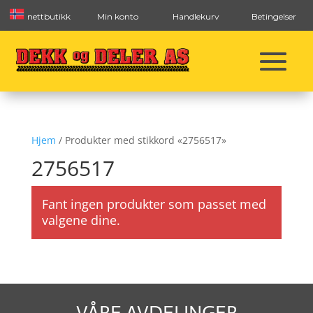
nettbutikk
Min konto
Handlekurv
Betingelser
Hjem
/ Produkter med stikkord «2756517»
2756517
Fant ingen produkter som passet med
valgene dine.
VÅRE AVDELINGER