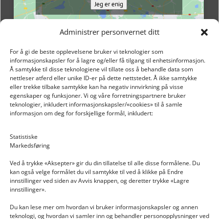
Jeg er enig
Administrer personvernet ditt
For å gi de beste opplevelsene bruker vi teknologier som
informasjonskapsler for å lagre og/eller få tilgang til enhetsinformasjon.
Å samtykke til disse teknologiene vil tillate oss å behandle data som
nettleser atferd eller unike ID-er på dette nettstedet. Å ikke samtykke
eller trekke tilbake samtykke kan ha negativ innvirkning på visse
egenskaper og funksjoner. Vi og våre forretningspartnere bruker
teknologier, inkludert informasjonskapsler/«cookies» til å samle
informasjon om deg for forskjellige formål, inkludert:
Email: post@dekkogdeler.nextlogixs.com
Statistiske
Markedsføring
Org. nr: 817188222
Ved å trykke «Aksepter» gir du din tillatelse til alle disse formålene. Du
kan også velge formålet du vil samtykke til ved å klikke på Endre
innstillinger ved siden av Avvis knappen, og deretter trykke «Lagre
innstillinger».
Du kan lese mer om hvordan vi bruker informasjonskapsler og annen
INFORMASJON
teknologi, og hvordan vi samler inn og behandler personopplysninger ved