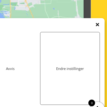
Avvis
Endre instillinger
Utviklet av
www.webshop1.no
0