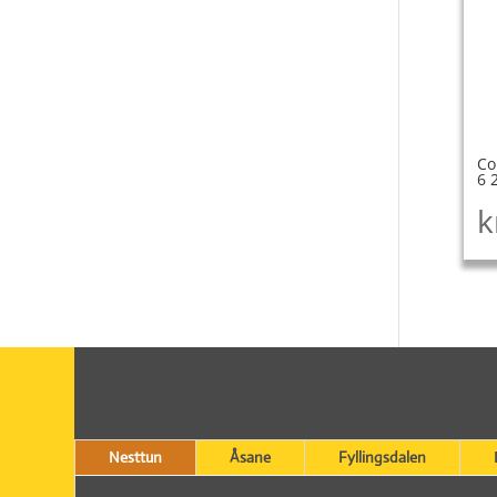
Co
6 
k
Nesttun
Åsane
Fyllingsdalen