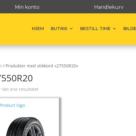
Min konto
Handlekurv
HJEM
BUTIKK
BESTILL TIME
BILD
m
/ Produkter med stikkord «27550R20»
7550R20
r det ene resultatet