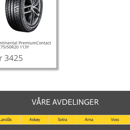
ntinental PremiumContact
275/50R20 113Y
r
3425
VÅRE AVDELINGER
Landås
Askøy
Sotra
Arna
Voss