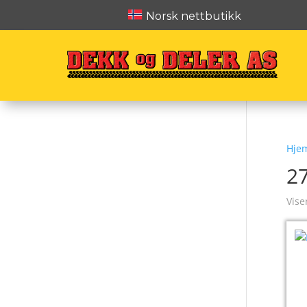
Norsk nettbutikk
Hje
2
Vise