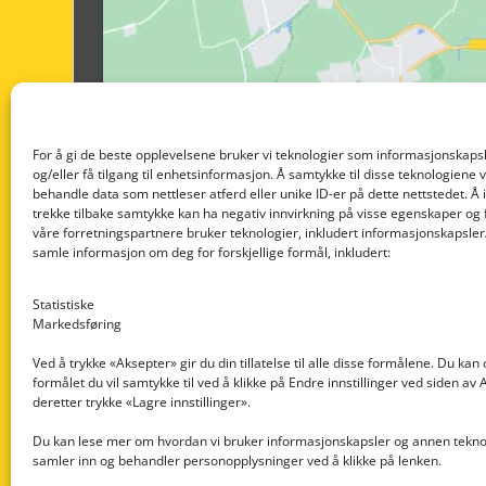
For å gi de beste opplevelsene bruker vi teknologier som informasjonskapsl
og/eller få tilgang til enhetsinformasjon. Å samtykke til disse teknologiene vil
behandle data som nettleser atferd eller unike ID-er på dette nettstedet. Å 
trekke tilbake samtykke kan ha negativ innvirkning på visse egenskaper og 
våre forretningspartnere bruker teknologier, inkludert informasjonskapsler/
samle informasjon om deg for forskjellige formål, inkludert:
Statistiske
Markedsføring
Ved å trykke «Aksepter» gir du din tillatelse til alle disse formålene. Du kan
formålet du vil samtykke til ved å klikke på Endre innstillinger ved siden av
Nedre Nøttveit 60, 5238 Rådal
deretter trykke «Lagre innstillinger».
Email: post@dekkogdeler.com
Du kan lese mer om hvordan vi bruker informasjonskapsler og annen teknol
samler inn og behandler personopplysninger ved å klikke på lenken.
Org. nr: 996430022