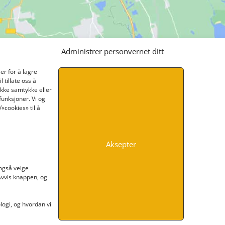
Administrer personvernet ditt
er for å lagre
 tillate oss å
ikke samtykke eller
funksjoner. Vi og
«cookies» til å
Aksepter
INFORMASJON
 også velge
 Avvis knappen, og
Kontakt oss
Endre time
Personvern
ogi, og hvordan vi