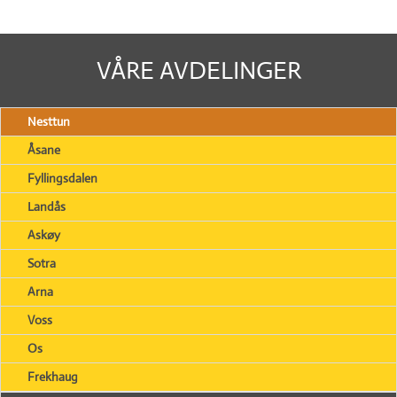
VÅRE AVDELINGER
Nesttun
Åsane
Fyllingsdalen
Landås
Askøy
Sotra
Arna
Voss
Os
Frekhaug