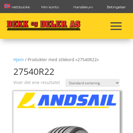
nettbutikk
Min konto
Handlekurv
Betingelser
Hjem
/ Produkter med stikkord «27540R22»
27540R22
Viser det ene resultatet