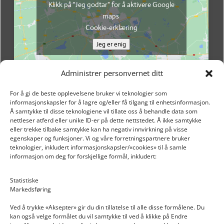
Klikk på "Jeg godtar" for å aktivere Google
maps
Cookie-erklæring
Jeg er enig
Administrer personvernet ditt
For å gi de beste opplevelsene bruker vi teknologier som
informasjonskapsler for å lagre og/eller få tilgang til enhetsinformasjon.
Å samtykke til disse teknologiene vil tillate oss å behandle data som
nettleser atferd eller unike ID-er på dette nettstedet. Å ikke samtykke
eller trekke tilbake samtykke kan ha negativ innvirkning på visse
egenskaper og funksjoner. Vi og våre forretningspartnere bruker
teknologier, inkludert informasjonskapsler/«cookies» til å samle
informasjon om deg for forskjellige formål, inkludert:
Email: post@dekkogdeler.nextlogixs.com
Statistiske
Markedsføring
Org. nr: 817188222
Ved å trykke «Aksepter» gir du din tillatelse til alle disse formålene. Du
kan også velge formålet du vil samtykke til ved å klikke på Endre