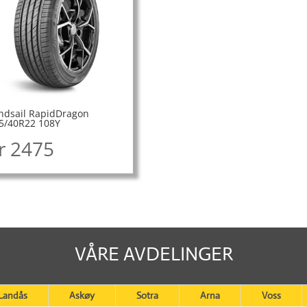
ndsail RapidDragon
5/40R22 108Y
r
2475
VÅRE AVDELINGER
Landås
Askøy
Sotra
Arna
Voss