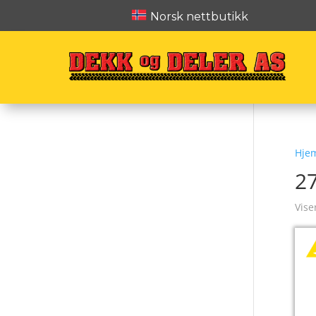
Norsk nettbutikk
Hje
2
Vise