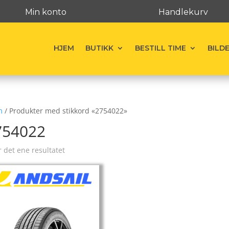
Min konto
Handlekurv
HJEM
BUTIKK
BESTILL TIME
BILD
m
/ Produkter med stikkord «2754022»
754022
r det ene resultatet