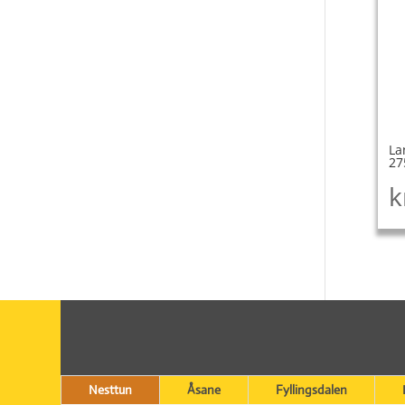
La
27
k
Nesttun
Åsane
Fyllingsdalen