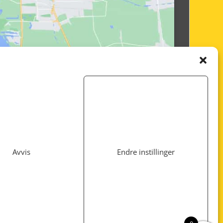
Avvis
Endre instillinger
Utviklet av
www.webshop1.no