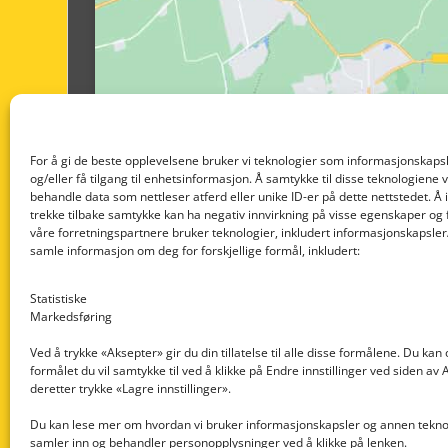
For å gi de beste opplevelsene bruker vi teknologier som informasjonskapsl
og/eller få tilgang til enhetsinformasjon. Å samtykke til disse teknologiene vil
behandle data som nettleser atferd eller unike ID-er på dette nettstedet. Å 
trekke tilbake samtykke kan ha negativ innvirkning på visse egenskaper og 
våre forretningspartnere bruker teknologier, inkludert informasjonskapsler/
samle informasjon om deg for forskjellige formål, inkludert:
Statistiske
Markedsføring
Ved å trykke «Aksepter» gir du din tillatelse til alle disse formålene. Du kan
formålet du vil samtykke til ved å klikke på Endre innstillinger ved siden av
Nedre Nøttveit 60, 5238 Rådal
deretter trykke «Lagre innstillinger».
Email: post@dekkogdeler.com
Du kan lese mer om hvordan vi bruker informasjonskapsler og annen teknol
samler inn og behandler personopplysninger ved å klikke på lenken.