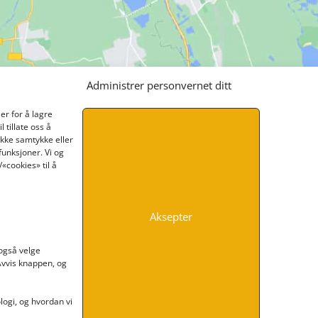
Administrer personvernet ditt
er for å lagre
 tillate oss å
ikke samtykke eller
funksjoner. Vi og
«cookies» til å
Aksepter
INFORMASJON
 også velge
 Avvis knappen, og
Kontakt oss
Endre time
Personvern
ogi, og hvordan vi