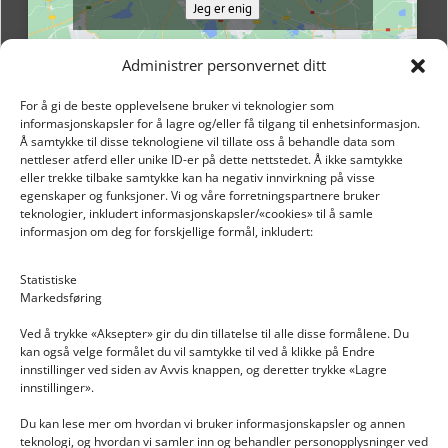
Jeg er enig
Administrer personvernet ditt
For å gi de beste opplevelsene bruker vi teknologier som
informasjonskapsler for å lagre og/eller få tilgang til enhetsinformasjon.
Å samtykke til disse teknologiene vil tillate oss å behandle data som
nettleser atferd eller unike ID-er på dette nettstedet. Å ikke samtykke
eller trekke tilbake samtykke kan ha negativ innvirkning på visse
egenskaper og funksjoner. Vi og våre forretningspartnere bruker
teknologier, inkludert informasjonskapsler/«cookies» til å samle
informasjon om deg for forskjellige formål, inkludert:
Email: post@dekkogdeler.nextlogixs.com
Statistiske
Markedsføring
Org. nr: 817188222
Ved å trykke «Aksepter» gir du din tillatelse til alle disse formålene. Du
kan også velge formålet du vil samtykke til ved å klikke på Endre
innstillinger ved siden av Avvis knappen, og deretter trykke «Lagre
innstillinger».
Du kan lese mer om hvordan vi bruker informasjonskapsler og annen
INFORMASJON
teknologi, og hvordan vi samler inn og behandler personopplysninger ved