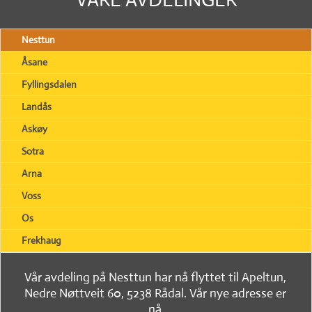
Nesttun
Åsane
Fyllingsdalen
Landås
Askøy
Sotra
Arna
Voss
Os
Frekhaug
Vår avdeling på Nesttun har nå flyttet til Apeltun,
Nedre Nøttveit 60, 5238 Rådal. Vår nye adresse er
nå