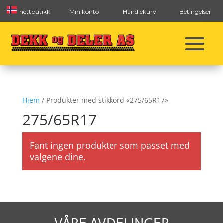
nettbutikk
Min konto
Handlekurv
Betingelser
Hjem
/ Produkter med stikkord «275/65R17»
275/65R17
Fant ingen produkter som passet med
valgene dine.
VÅRE AVDELINGER