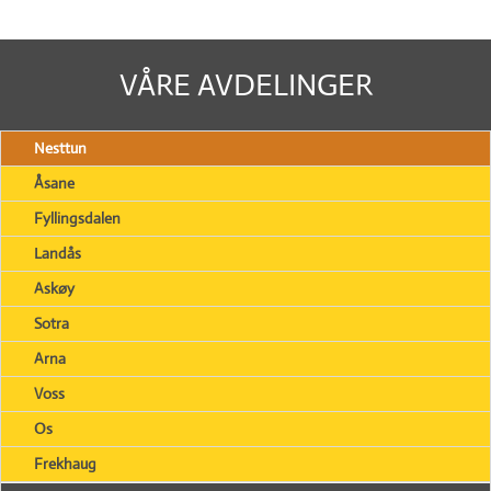
VÅRE AVDELINGER
Nesttun
Åsane
Fyllingsdalen
Landås
Askøy
Sotra
Arna
Voss
Os
Frekhaug