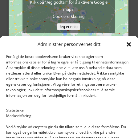
Klikk på "Jeg godtar" for å aktivere Google
maps
Cookie-erklæring
Jeg er enig
Administrer personvernet ditt
For å gi de beste opplevelsene bruker vi teknologier som
informasjonskapsler for å lagre og/eller få tilgang til enhetsinformasjon.
Å samtykke til disse teknologiene vil tillate oss å behandle data som
nettleser atferd eller unike ID-er på dette nettstedet. Å ikke samtykke
eller trekke tilbake samtykke kan ha negativ innvirkning på visse
egenskaper og funksjoner. Vi og våre forretningspartnere bruker
teknologier, inkludert informasjonskapsler/«cookies» til å samle
informasjon om deg for forskjellige formål, inkludert:
Email: post@dekkogdeler.nextlogixs.com
Statistiske
Markedsføring
Org. nr: 817188222
Ved å trykke «Aksepter» gir du din tillatelse til alle disse formålene. Du
kan også velge formålet du vil samtykke til ved å klikke på Endre
innstillinger ved siden av Avvis knappen, og deretter trykke «Lagre