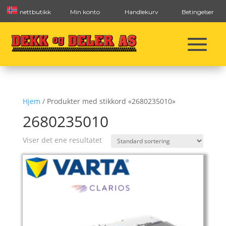
nettbutikk
Min konto
Handlekurv
Betingelser
Hjem
/ Produkter med stikkord «2680235010»
2680235010
Viser det ene resultatet