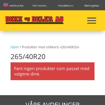
nettbutikk
Min konto
Handlekurv
Betingelser
Hjem
/ Produkter med stikkord «265/40R20»
265/40R20
Fant ingen produkter som passet med
valgene dine.
VÅRE AVDELINGER