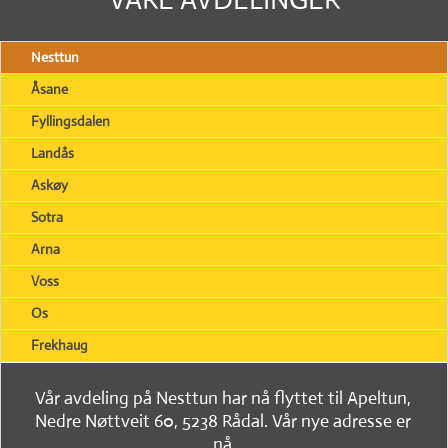
Nesttun
Åsane
Fyllingsdalen
Landås
Askøy
Sotra
Arna
Voss
Os
Frekhaug
Vår avdeling på Nesttun har nå flyttet til Apeltun,
Nedre Nøttveit 60, 5238 Rådal. Vår nye adresse er
nå