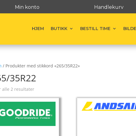
Min konto
Handlekurv
HJEM
BUTIKK
BESTILL TIME
BILD
m
/ Produkter med stikkord «265/35R22»
65/35R22
r alle 2 resultater