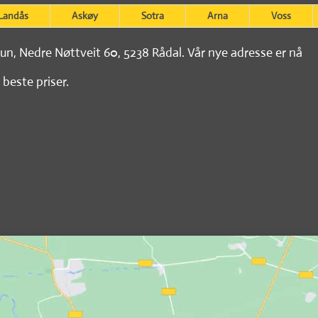
Landås
Askøy
Sotra
Arna
Voss
tun, Nedre Nøttveit 60, 5238 Rådal. Vår nye adresse er nå
 beste priser.