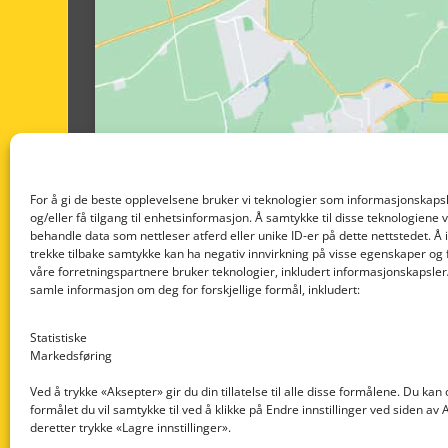
For å gi de beste opplevelsene bruker vi teknologier som informasjonskapsl
og/eller få tilgang til enhetsinformasjon. Å samtykke til disse teknologiene vil
behandle data som nettleser atferd eller unike ID-er på dette nettstedet. Å 
trekke tilbake samtykke kan ha negativ innvirkning på visse egenskaper og 
våre forretningspartnere bruker teknologier, inkludert informasjonskapsler/
samle informasjon om deg for forskjellige formål, inkludert:
Statistiske
Markedsføring
Ved å trykke «Aksepter» gir du din tillatelse til alle disse formålene. Du kan
formålet du vil samtykke til ved å klikke på Endre innstillinger ved siden av
Nedre Nøttveit 60, 5238 Rådal
deretter trykke «Lagre innstillinger».