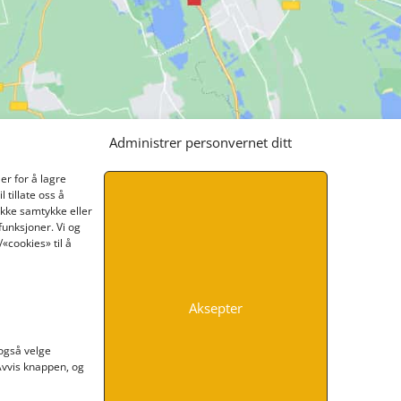
Administrer personvernet ditt
er for å lagre
 tillate oss å
ikke samtykke eller
funksjoner. Vi og
«cookies» til å
Aksepter
INFORMASJON
 også velge
 Avvis knappen, og
Kontakt oss
Endre time