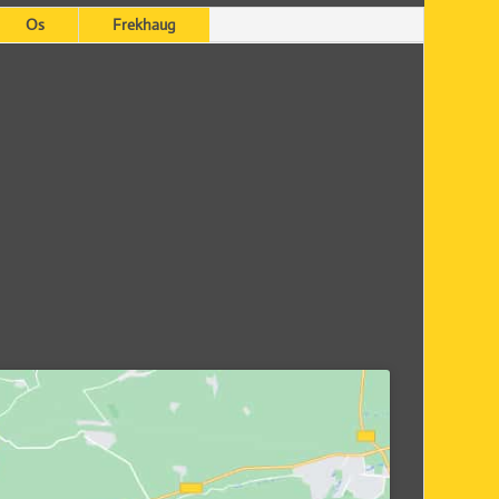
Os
Frekhaug