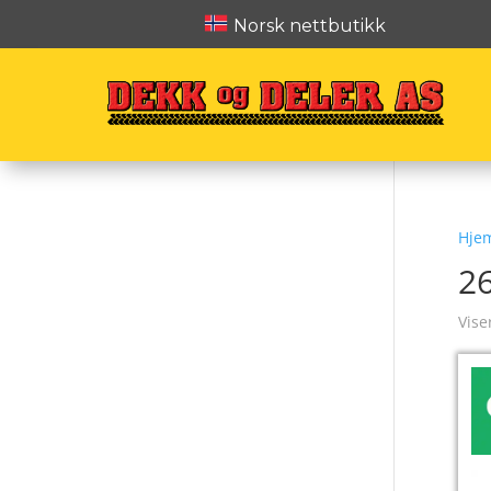
Norsk nettbutikk
Hje
2
Vise