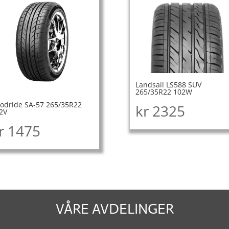
Landsail LS588 SUV
265/35R22 102W
odride SA-57 265/35R22
kr
2325
2V
r
1475
VÅRE AVDELINGER