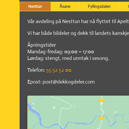
Nesttun
Åsane
Fyllingsdalen
Vår avdeling på Nesttun har nå flyttet til Apel
Vi har både bildeler og dekk til landets kanskje
Åpningstider
Mandag-fredag: 09:00 – 17:00
Lørdag: stengt, med unntak i sesong.
Telefon:
55 52 52 00
Epost: post@dekkogdeler.com