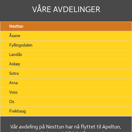
VÅRE AVDELINGER
Nesttun
Åsane
Fyllingsdalen
Landås
Askøy
Sotra
Arna
Voss
Os
Frekhaug
Vår avdeling på Nesttun har nå flyttet til Apeltun,