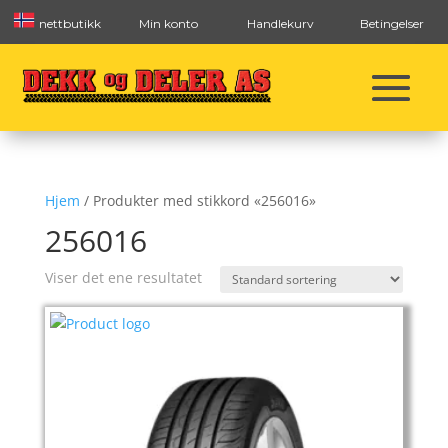
nettbutikk
Min konto
Handlekurv
Betingelser
Hjem
/ Produkter med stikkord «256016»
256016
Viser det ene resultatet