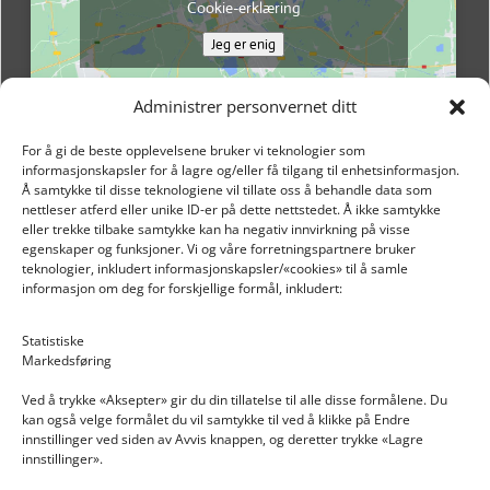
Cookie-erklæring
Jeg er enig
Administrer personvernet ditt
For å gi de beste opplevelsene bruker vi teknologier som
informasjonskapsler for å lagre og/eller få tilgang til enhetsinformasjon.
Å samtykke til disse teknologiene vil tillate oss å behandle data som
nettleser atferd eller unike ID-er på dette nettstedet. Å ikke samtykke
eller trekke tilbake samtykke kan ha negativ innvirkning på visse
egenskaper og funksjoner. Vi og våre forretningspartnere bruker
teknologier, inkludert informasjonskapsler/«cookies» til å samle
informasjon om deg for forskjellige formål, inkludert:
Email: post@dekkogdeler.nextlogixs.com
Statistiske
Markedsføring
Org. nr: 817188222
Ved å trykke «Aksepter» gir du din tillatelse til alle disse formålene. Du
kan også velge formålet du vil samtykke til ved å klikke på Endre
innstillinger ved siden av Avvis knappen, og deretter trykke «Lagre
innstillinger».