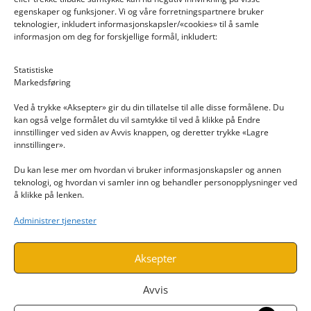
egenskaper og funksjoner. Vi og våre forretningspartnere bruker
teknologier, inkludert informasjonskapsler/«cookies» til å samle
informasjon om deg for forskjellige formål, inkludert:
Email: post@dekkogdeler.nextlogixs.com
Statistiske
Markedsføring
Org. nr: 817188222
Ved å trykke «Aksepter» gir du din tillatelse til alle disse formålene. Du
kan også velge formålet du vil samtykke til ved å klikke på Endre
innstillinger ved siden av Avvis knappen, og deretter trykke «Lagre
innstillinger».
Du kan lese mer om hvordan vi bruker informasjonskapsler og annen
INFORMASJON
teknologi, og hvordan vi samler inn og behandler personopplysninger ved
å klikke på lenken.
Kontakt oss
Administrer tjenester
Endre time
Personvern
Aksepter
Avvis