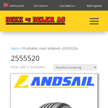
nettbutikk
Min konto
Handlekurv
Betingelser
Hjem
/ Produkter med stikkord «2555520»
2555520
Viser alle 2 resultater