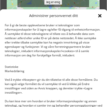
Jeg er enig
Administrer personvernet ditt
For å gi de beste opplevelsene bruker vi teknologier som
informasjonskapsler for å lagre og/eller få tilgang til enhetsinformasjon.
Å samtykke til disse teknologiene vil tillate oss å behandle data som
nettleser atferd eller unike ID-er på dette nettstedet. Å ikke samtykke
eller trekke tilbake samtykke kan ha negativ innvirkning på visse
egenskaper og funksjoner. Vi og våre forretningspartnere bruker
teknologier, inkludert informasjonskapsler/«cookies» til å samle
informasjon om deg for forskjellige formål, inkludert:
Email: post@dekkogdeler.nextlogixs.com
Statistiske
Markedsføring
Org. nr: 817188222
Ved å trykke «Aksepter» gir du din tillatelse til alle disse formålene. Du
kan også velge formålet du vil samtykke til ved å klikke på Endre
innstillinger ved siden av Avvis knappen, og deretter trykke «Lagre
innstillinger».
Du kan lese mer om hvordan vi bruker informasjonskapsler og annen
INFORMASJON
teknologi, og hvordan vi samler inn og behandler personopplysninger ved