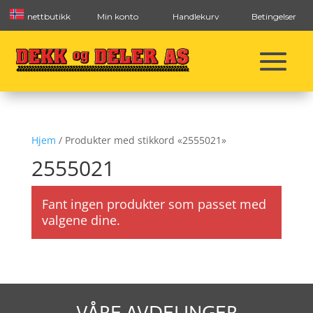
nettbutikk
Min konto
Handlekurv
Betingelser
Hjem
/ Produkter med stikkord «2555021»
2555021
Fant ingen produkter som passet med
valgene dine.
VÅRE AVDELINGER