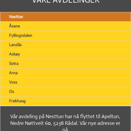
Nesttun
Åsane
Fyllingsdalen
Landås
Askøy
Sotra
Arna
Voss
Os
Frekhaug
Vår avdeling på Nesttun har nå flyttet til Apeltun,
Nedre Nøttveit 60, 5238 Rådal. Vår nye adresse er
nå