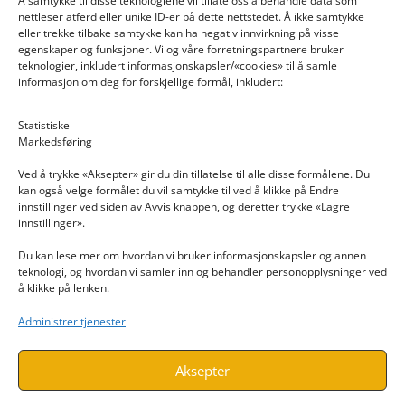
Å samtykke til disse teknologiene vil tillate oss å behandle data som
nettleser atferd eller unike ID-er på dette nettstedet. Å ikke samtykke
eller trekke tilbake samtykke kan ha negativ innvirkning på visse
egenskaper og funksjoner. Vi og våre forretningspartnere bruker
teknologier, inkludert informasjonskapsler/«cookies» til å samle
informasjon om deg for forskjellige formål, inkludert:
Email: post@dekkogdeler.nextlogixs.com
Statistiske
Markedsføring
Org. nr: 817188222
Ved å trykke «Aksepter» gir du din tillatelse til alle disse formålene. Du
kan også velge formålet du vil samtykke til ved å klikke på Endre
innstillinger ved siden av Avvis knappen, og deretter trykke «Lagre
innstillinger».
Du kan lese mer om hvordan vi bruker informasjonskapsler og annen
INFORMASJON
teknologi, og hvordan vi samler inn og behandler personopplysninger ved
å klikke på lenken.
Kontakt oss
Administrer tjenester
Endre time
Personvern
Aksepter