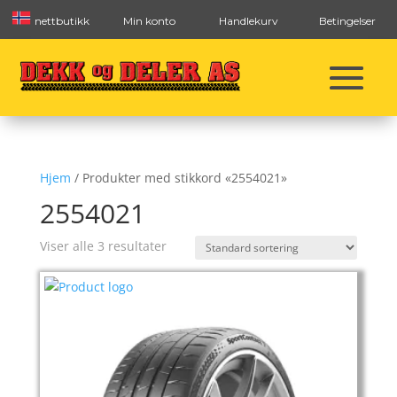
nettbutikk
Min konto
Handlekurv
Betingelser
Hjem
/ Produkter med stikkord «2554021»
2554021
Viser alle 3 resultater