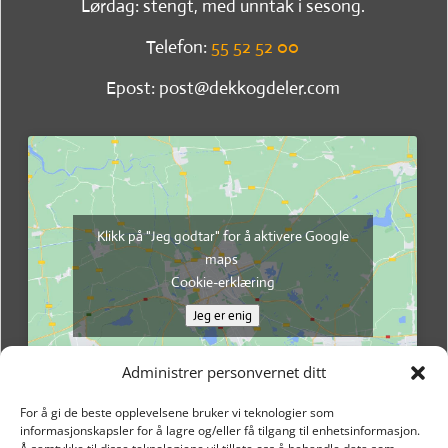
Lørdag: stengt, med unntak i sesong.
Telefon:
55 52 52 00
Epost: post@dekkogdeler.com
Klikk på "Jeg godtar" for å aktivere Google
maps
Cookie-erklæring
Jeg er enig
Administrer personvernet ditt
For å gi de beste opplevelsene bruker vi teknologier som
informasjonskapsler for å lagre og/eller få tilgang til enhetsinformasjon.