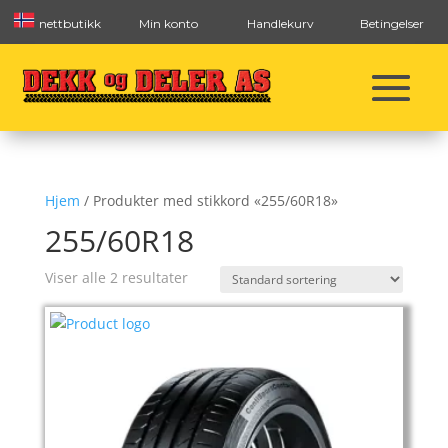
nettbutikk
Min konto
Handlekurv
Betingelser
Hjem
/ Produkter med stikkord «255/60R18»
255/60R18
Viser alle 2 resultater