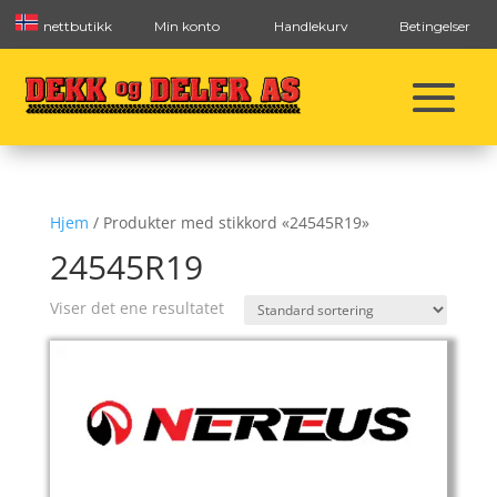
nettbutikk
Min konto
Handlekurv
Betingelser
Hjem
/ Produkter med stikkord «24545R19»
24545R19
Viser det ene resultatet