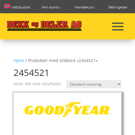
nettbutikk
Min konto
Handlekurv
Betingelser
Hjem
/ Produkter med stikkord «2454521»
2454521
Viser det ene resultatet