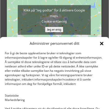
Klikk på "Jeg godtar" for å aktivere Google
maps
Cookie-erklæring
Jeg er enig
Administrer personvernet ditt
For å gi de beste opplevelsene bruker vi teknologier som
informasjonskapsler for å lagre og/eller få tilgang til enhetsinformasjon.
Å samtykke til disse teknologiene vil tillate oss å behandle data som
nettleser atferd eller unike ID-er på dette nettstedet. Å ikke samtykke
eller trekke tilbake samtykke kan ha negativ innvirkning på visse
egenskaper og funksjoner. Vi og våre forretningspartnere bruker
teknologier, inkludert informasjonskapsler/«cookies» til å samle
informasjon om deg for forskjellige formål, inkludert:
Email: post@dekkogdeler.nextlogixs.com
Statistiske
Markedsføring
Org. nr: 817188222
Ved å trykke «Aksepter» gir du din tillatelse til alle disse formålene. Du