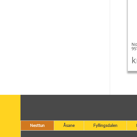
No
95
k
Nesttun
Åsane
Fyllingsdalen