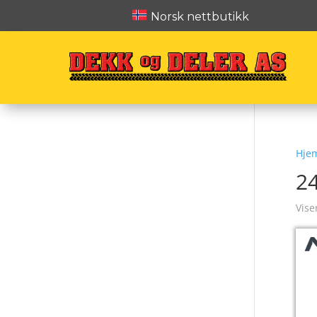
Norsk nettbutikk
Hje
2
Vise