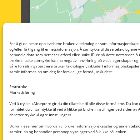
For å gi de beste opplevelsene bruker vi teknologier som informasjonskapsl
og/eller få tilgang til enhetsinformasjon. Å samtykke til disse teknologiene vil
behandle data som nettleser atferd eller unike ID-er på dette nettstedet. Å 
trekke tilbake samtykke kan ha negativ innvirkning på visse egenskaper og 
våre forretningspartnere bruker teknologier, inkludert informasjonskapsler/
samle informasjon om deg for forskjellige formål, inkludert:
Statistiske
Markedsføring
Ved å trykke «Aksepter» gir du din tillatelse til alle disse formålene. Du kan
formålet du vil samtykke til ved å klikke på Endre innstillinger ved siden av
Nedre Nøttveit 60, 5238 Rådal
deretter trykke «Lagre innstillinger».
Email: post@dekkogdeler.com
Du kan lese mer om hvordan vi bruker informasjonskapsler og annen teknol
samler inn og behandler personopplysninger ved å klikke på lenken.
Org. nr: 996430022