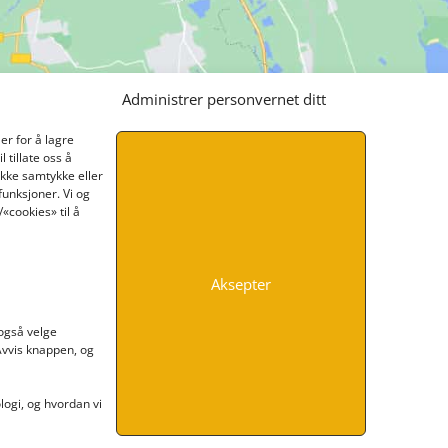
Administrer personvernet ditt
er for å lagre
 tillate oss å
ikke samtykke eller
funksjoner. Vi og
«cookies» til å
Aksepter
INFORMASJON
 også velge
 Avvis knappen, og
Kontakt oss
Endre time
Personvern
ogi, og hvordan vi