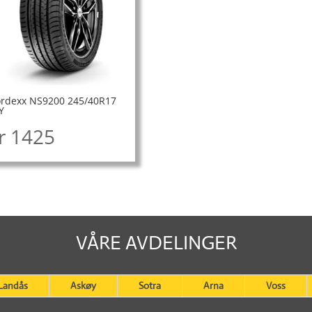
rdexx NS9200 245/40R17
Y
r
1425
VÅRE AVDELINGER
Landås
Askøy
Sotra
Arna
Voss