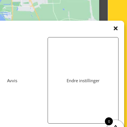
Avvis
Endre instillinger
Utviklet av
www.webshop1.no
0