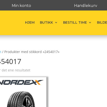
Min konto
Handlekurv
HJEM
BUTIKK
BESTILL TIME
BILD
m
/ Produkter med stikkord «2454017»
454017
r det ene resultatet