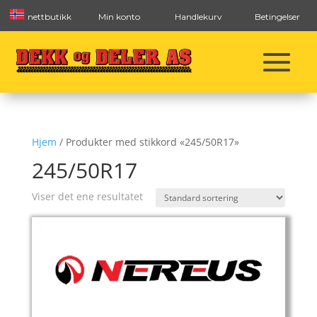
nettbutikk
Min konto
Handlekurv
Betingelser
Hjem
/ Produkter med stikkord «245/50R17»
245/50R17
Viser det ene resultatet