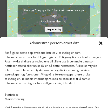
Klikk på "Jeg godtar" for å aktivere Google
maps
Cookie-erklæring
Jeg er enig
Administrer personvernet ditt
For å gi de beste opplevelsene bruker vi teknologier som
informasjonskapsler for å lagre og/eller få tilgang til enhetsinformasjon.
Å samtykke til disse teknologiene vil tillate oss å behandle data som
nettleser atferd eller unike ID-er på dette nettstedet. Å ikke samtykke
eller trekke tilbake samtykke kan ha negativ innvirkning på visse
egenskaper og funksjoner. Vi og våre forretningspartnere bruker
teknologier, inkludert informasjonskapsler/«cookies» til å samle
informasjon om deg for forskjellige formål, inkludert:
Email: post@dekkogdeler.nextlogixs.com
Statistiske
Markedsføring
Org. nr: 817188222
Ved å trykke «Aksepter» gir du din tillatelse til alle disse formålene. Du