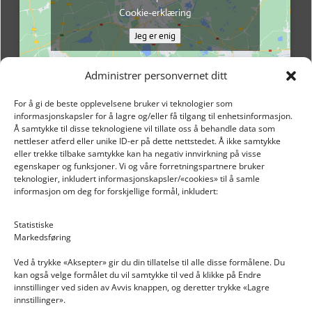
Cookie-erklæring
Jeg er enig
Administrer personvernet ditt
For å gi de beste opplevelsene bruker vi teknologier som
informasjonskapsler for å lagre og/eller få tilgang til enhetsinformasjon.
Å samtykke til disse teknologiene vil tillate oss å behandle data som
nettleser atferd eller unike ID-er på dette nettstedet. Å ikke samtykke
eller trekke tilbake samtykke kan ha negativ innvirkning på visse
egenskaper og funksjoner. Vi og våre forretningspartnere bruker
teknologier, inkludert informasjonskapsler/«cookies» til å samle
informasjon om deg for forskjellige formål, inkludert:
Email: post@dekkogdeler.nextlogixs.com
Statistiske
Markedsføring
Org. nr: 817188222
Ved å trykke «Aksepter» gir du din tillatelse til alle disse formålene. Du
kan også velge formålet du vil samtykke til ved å klikke på Endre
innstillinger ved siden av Avvis knappen, og deretter trykke «Lagre
innstillinger».