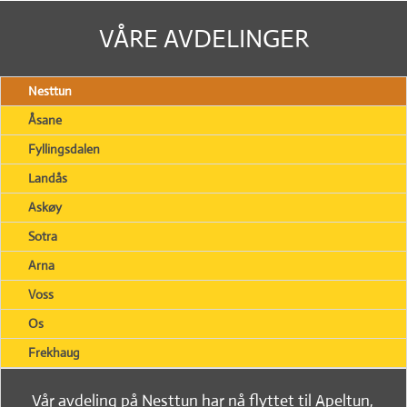
VÅRE AVDELINGER
Nesttun
Åsane
Fyllingsdalen
Landås
Askøy
Sotra
Arna
Voss
Os
Frekhaug
Vår avdeling på Nesttun har nå flyttet til Apeltun,