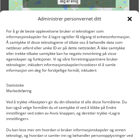
Jeg er enig
Administrer personvernet ditt
For å gi de beste opplevelsene bruker vi teknologier som
informasjonskapsler for å lagre og/eller få tilgang til enhetsinformasjon.
Å samtykke til disse teknologiene vil tillate oss å behandle data som
nettleser atferd eller unike ID-er på dette nettstedet. Å ikke samtykke
eller trekke tilbake samtykke kan ha negativ innvirkning på visse
egenskaper og funksjoner. Vi og våre forretningspartnere bruker
teknologier, inkludert informasjonskapsler/«cookies» til å samle
informasjon om deg for forskjellige formål, inkludert:
Email: post@dekkogdeler.nextlogixs.com
Statistiske
Markedsføring
Org. nr: 817188222
Ved å trykke «Aksepter» gir du din tillatelse til alle disse formålene. Du
kan også velge formålet du vil samtykke til ved å klikke på Endre
innstillinger ved siden av Avvis knappen, og deretter trykke «Lagre
innstillinger».
Du kan lese mer om hvordan vi bruker informasjonskapsler og annen
INFORMASJON
teknologi, og hvordan vi samler inn og behandler personopplysninger ved