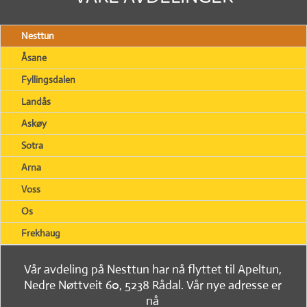
Nesttun
Åsane
Fyllingsdalen
Landås
Askøy
Sotra
Arna
Voss
Os
Frekhaug
Vår avdeling på Nesttun har nå flyttet til Apeltun,
Nedre Nøttveit 60, 5238 Rådal. Vår nye adresse er
nå