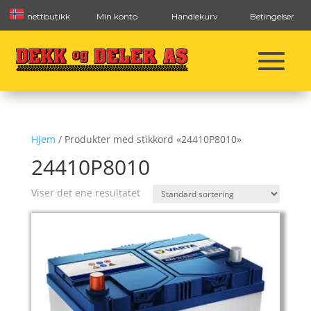
nettbutikk
Min konto
Handlekurv
Betingelser
Hjem
/ Produkter med stikkord «24410P8010»
24410P8010
Viser det ene resultatet