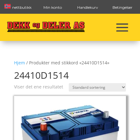
nettbutikk
Min konto
Handlekurv
Betingelser
Hjem
/ Produkter med stikkord «24410D1514»
24410D1514
Viser det ene resultatet