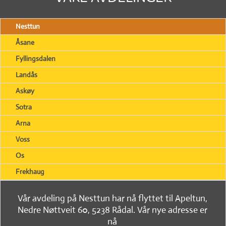
Nesttun
Åsane
Fyllingsdalen
Landås
Askøy
Sotra
Arna
Voss
Os
Frekhaug
Vår avdeling på Nesttun har nå flyttet til Apeltun,
Nedre Nøttveit 60, 5238 Rådal. Vår nye adresse er
nå