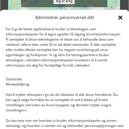
Jeg er enig
Administrer personvernet ditt
For å gi de beste opplevelsene bruker vi teknologier som
informasjonskapsler for å lagre og/eller få tilgang til enhetsinformasjon.
Å samtykke til disse teknologiene vil tillate oss å behandle data som
nettleser atferd eller unike ID-er på dette nettstedet. Å ikke samtykke
eller trekke tilbake samtykke kan ha negativ innvirkning på visse
egenskaper og funksjoner. Vi og våre forretningspartnere bruker
teknologier, inkludert informasjonskapsler/«cookies» til å samle
informasjon om deg for forskjellige formål, inkludert:
Email: post@dekkogdeler.nextlogixs.com
Statistiske
Markedsføring
Org. nr: 817188222
Ved å trykke «Aksepter» gir du din tillatelse til alle disse formålene. Du
kan også velge formålet du vil samtykke til ved å klikke på Endre
innstillinger ved siden av Avvis knappen, og deretter trykke «Lagre
innstillinger».
Du kan lese mer om hvordan vi bruker informasjonskapsler og annen
INFORMASJON
teknologi, og hvordan vi samler inn og behandler personopplysninger ved