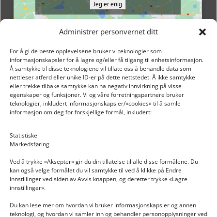
Jeg er enig
Administrer personvernet ditt
For å gi de beste opplevelsene bruker vi teknologier som
informasjonskapsler for å lagre og/eller få tilgang til enhetsinformasjon.
Å samtykke til disse teknologiene vil tillate oss å behandle data som
nettleser atferd eller unike ID-er på dette nettstedet. Å ikke samtykke
eller trekke tilbake samtykke kan ha negativ innvirkning på visse
egenskaper og funksjoner. Vi og våre forretningspartnere bruker
teknologier, inkludert informasjonskapsler/«cookies» til å samle
informasjon om deg for forskjellige formål, inkludert:
Email: post@dekkogdeler.nextlogixs.com
Statistiske
Markedsføring
Org. nr: 817188222
Ved å trykke «Aksepter» gir du din tillatelse til alle disse formålene. Du
kan også velge formålet du vil samtykke til ved å klikke på Endre
innstillinger ved siden av Avvis knappen, og deretter trykke «Lagre
innstillinger».
Du kan lese mer om hvordan vi bruker informasjonskapsler og annen
INFORMASJON
teknologi, og hvordan vi samler inn og behandler personopplysninger ved