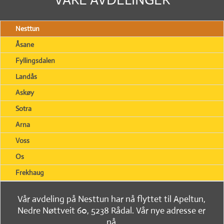
Nesttun
Åsane
Fyllingsdalen
Landås
Askøy
Sotra
Arna
Voss
Os
Frekhaug
Vår avdeling på Nesttun har nå flyttet til Apeltun,
Nedre Nøttveit 60, 5238 Rådal. Vår nye adresse er
nå