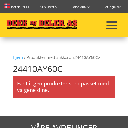
nettbutikk
Min konto
Handlekurv
Betingelser
Hjem
/ Produkter med stikkord «24410AY60C»
24410AY60C
Fant ingen produkter som passet med
valgene dine.
VÅRE AVDELINGER