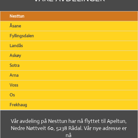
Nesttun
Åsane
Fyllingsdalen
Landås
Askøy
Sotra
Arna
Voss
Os
Frekhaug
Vår avdeling på Nesttun har nå flyttet til Apeltun,
Nedre Nøttveit 60, 5238 Rådal. Vår nye adresse er
nå