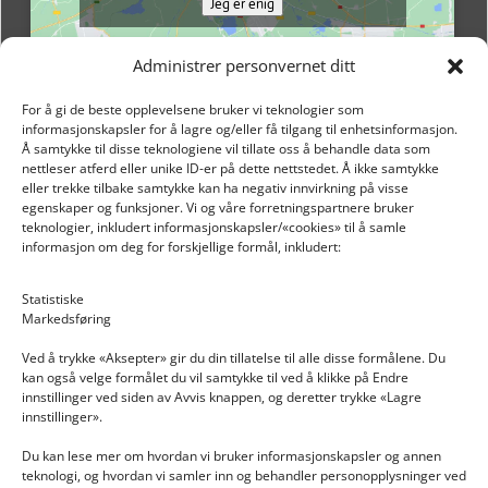
Jeg er enig
Administrer personvernet ditt
For å gi de beste opplevelsene bruker vi teknologier som
informasjonskapsler for å lagre og/eller få tilgang til enhetsinformasjon.
Å samtykke til disse teknologiene vil tillate oss å behandle data som
nettleser atferd eller unike ID-er på dette nettstedet. Å ikke samtykke
eller trekke tilbake samtykke kan ha negativ innvirkning på visse
egenskaper og funksjoner. Vi og våre forretningspartnere bruker
teknologier, inkludert informasjonskapsler/«cookies» til å samle
informasjon om deg for forskjellige formål, inkludert:
Email: post@dekkogdeler.nextlogixs.com
Statistiske
Markedsføring
Org. nr: 817188222
Ved å trykke «Aksepter» gir du din tillatelse til alle disse formålene. Du
kan også velge formålet du vil samtykke til ved å klikke på Endre
innstillinger ved siden av Avvis knappen, og deretter trykke «Lagre
innstillinger».
Du kan lese mer om hvordan vi bruker informasjonskapsler og annen
INFORMASJON
teknologi, og hvordan vi samler inn og behandler personopplysninger ved