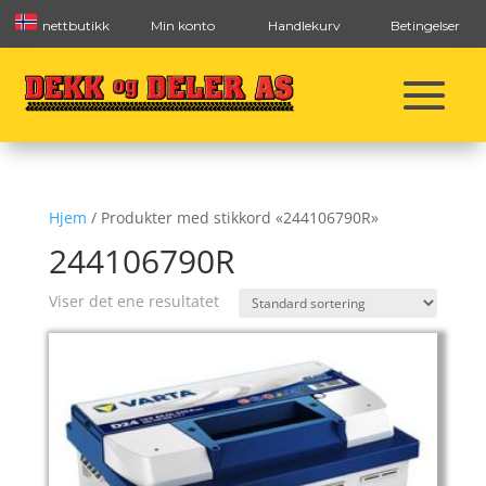
nettbutikk
Min konto
Handlekurv
Betingelser
Hjem
/ Produkter med stikkord «244106790R»
244106790R
Viser det ene resultatet