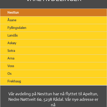
Nesttun
Åsane
Fyllingsdalen
Landås
Askøy
Sotra
Arna
Voss
Os
Frekhaug
Vår avdeling på Nesttun har nå flyttet til Apeltun,
Nedre Nøttveit 60, 5238 Rådal. Vår nye adresse er
nå