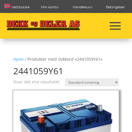
nettbutikk
Min konto
Handlekurv
Betingelser
Hjem
/ Produkter med stikkord «2441059Y61»
2441059Y61
Viser det ene resultatet