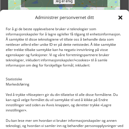
Jeg er enig
Administrer personvernet ditt
For å gi de beste opplevelsene bruker vi teknologier som
informasjonskapsler for å lagre og/eller få tilgang til enhetsinformasjon.
Å samtykke til disse teknologiene vil tillate oss å behandle data som
nettleser atferd eller unike ID-er på dette nettstedet. Å ikke samtykke
eller trekke tilbake samtykke kan ha negativ innvirkning på visse
egenskaper og funksjoner. Vi og våre forretningspartnere bruker
teknologier, inkludert informasjonskapsler/«cookies» til å samle
informasjon om deg for forskjellige formål, inkludert:
Email: post@dekkogdeler.nextlogixs.com
Statistiske
Markedsføring
Org. nr: 817188222
Ved å trykke «Aksepter» gir du din tillatelse til alle disse formålene. Du
kan også velge formålet du vil samtykke til ved å klikke på Endre
innstillinger ved siden av Avvis knappen, og deretter trykke «Lagre
innstillinger».
Du kan lese mer om hvordan vi bruker informasjonskapsler og annen
INFORMASJON
teknologi, og hvordan vi samler inn og behandler personopplysninger ved