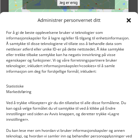
Jeg er enig
Administrer personvernet ditt
For å gi de beste opplevelsene bruker vi teknologier som
informasjonskapsler for å lagre og/eller få tilgang til enhetsinformasjon.
Å samtykke til disse teknologiene vil tillate oss å behandle data som
nettleser atferd eller unike ID-er på dette nettstedet. Å ikke samtykke
eller trekke tilbake samtykke kan ha negativ innvirkning på visse
egenskaper og funksjoner. Vi og våre forretningspartnere bruker
teknologier, inkludert informasjonskapsler/«cookies» til å samle
informasjon om deg for forskjellige formål, inkludert:
Email: post@dekkogdeler.nextlogixs.com
Statistiske
Markedsføring
Org. nr: 817188222
Ved å trykke «Aksepter» gir du din tillatelse til alle disse formålene. Du
kan også velge formålet du vil samtykke til ved å klikke på Endre
innstillinger ved siden av Avvis knappen, og deretter trykke «Lagre
innstillinger».
Du kan lese mer om hvordan vi bruker informasjonskapsler og annen
INFORMASJON
teknologi, og hvordan vi samler inn og behandler personopplysninger ved