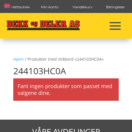
nettbutikk
Min konto
Handlekurv
Betingelser
Hjem
/ Produkter med stikkord «244103HC0A»
244103HC0A
Fant ingen produkter som passet med
valgene dine.
VÅRE AVDELINGER