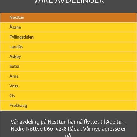
Nesttun
Åsane
Fyllingsdalen
Landås
Askøy
Sotra
Arna
Voss
Os
Frekhaug
Vår avdeling på Nesttun har nå flyttet til Apeltun,
Nedre Nøttveit 60, 5238 Rådal. Vår nye adresse er
nå